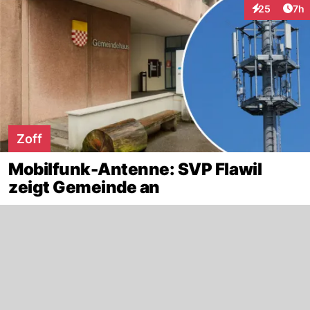
Arti
25
7h
Interaktionen
Zoff
Mobilfunk-Antenne: SVP Flawil
zeigt Gemeinde an