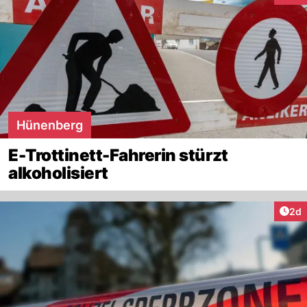
Hünenberg
E-Trottinett-Fahrerin stürzt
alkoholisiert
Arti
2d