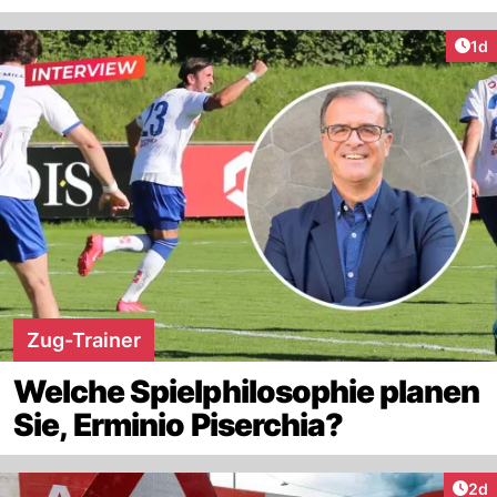
Art
1d
Zug-Trainer
Welche Spielphilosophie planen
Sie, Erminio Piserchia?
Arti
2d