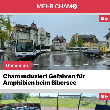
MEHR CHAM
Art
1y
Gemeinde
Cham reduziert Gefahren für
Amphibien beim Bibersee
Art
1y