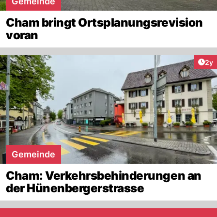
Gemeinde
Cham bringt Ortsplanungsrevision
voran
Arti
2y
Gemeinde
Cham: Verkehrsbehinderungen an
der Hünenbergerstrasse