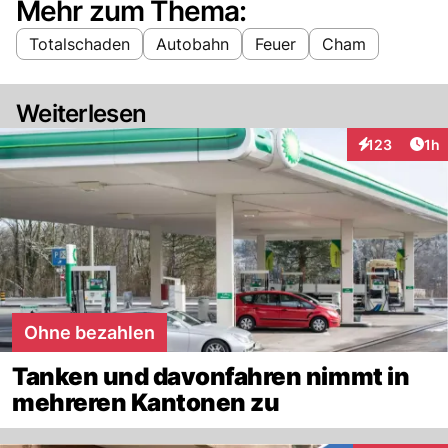
Mehr zum Thema:
Totalschaden
Autobahn
Feuer
Cham
Weiterlesen
Art
123
1h
Interaktionen
Ohne bezahlen
Tanken und davonfahren nimmt in
mehreren Kantonen zu