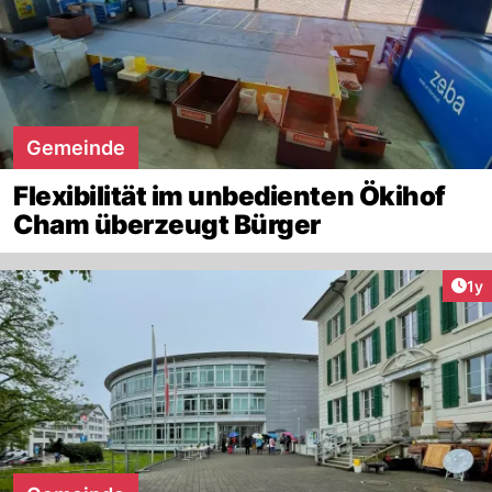
Gemeinde
Flexibilität im unbedienten Ökihof
Cham überzeugt Bürger
Art
1y