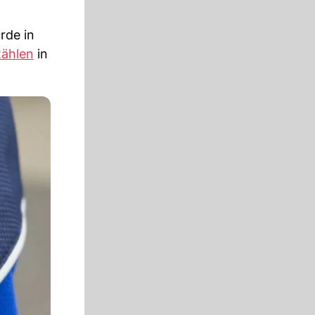
rde in
tählen
in