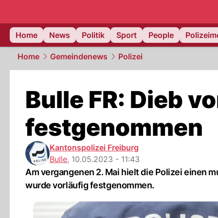
Home
News
Politik
Sport
People
Polizei
Home
Gemeindenews
Polizei
Bulle FR: Dieb v
festgenommen
Kantonspolizei Freiburg
Bulle
,
10.05.2023 - 11:43
Am vergangenen 2. Mai hielt die Polizei einen 
wurde vorläufig festgenommen.