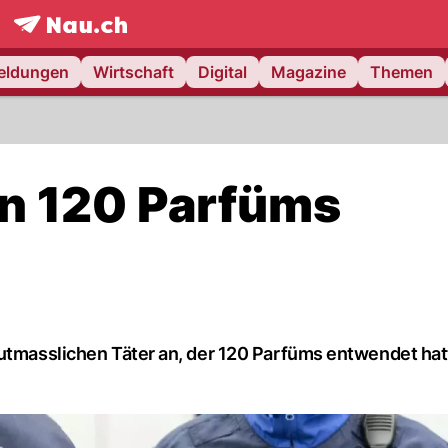
frontpage.
NAU.ch
meldungen
Wirtschaft
Digital
Magazine
Themen
on 120 Parfüms
mutmasslichen Täter an, der 120 Parfüms entwendet hatt