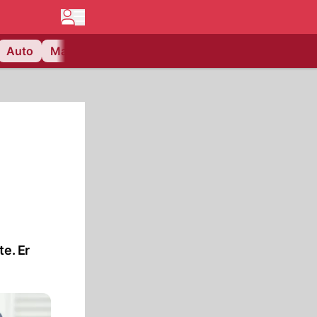
Auto
Matchcenter
Videos
Nau Plus
Lifestyle
e. Er