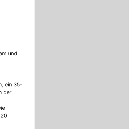
kam und
, ein 35-
n der
Die
120