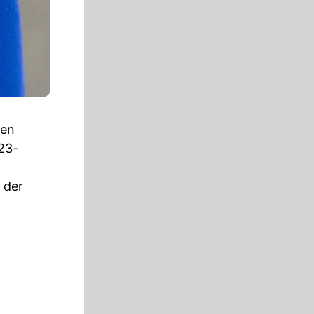
gen
23-
 der