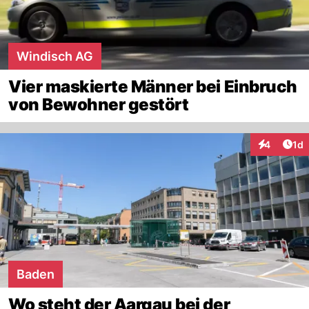
Windisch AG
Vier maskierte Männer bei Einbruch
von Bewohner gestört
Art
4
1d
Interaktion
Baden
Wo steht der Aargau bei der