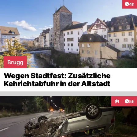
Arti
4h
Brugg
Wegen Stadtfest: Zusätzliche
Kehrichtabfuhr in der Altstadt
Arti
1
5h
Interaktion