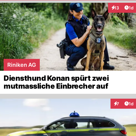
Art
13
1d
Interaktione
Riniken AG
Diensthund Konan spürt zwei
mutmassliche Einbrecher auf
Art
7
1d
Interaktion