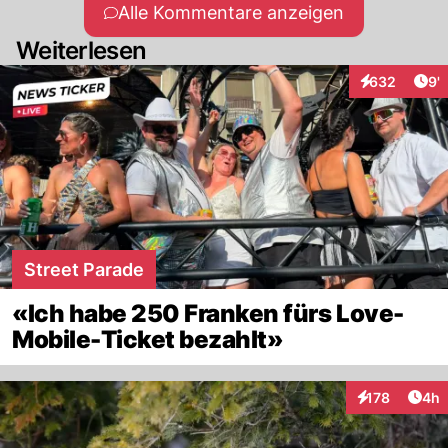
Alle Kommentare anzeigen
Weiterlesen
Art
632
9'
Interaktionen
Street Parade
«Ich habe 250 Franken fürs Love-
Mobile-Ticket bezahlt»
Arti
178
4h
Interaktionen