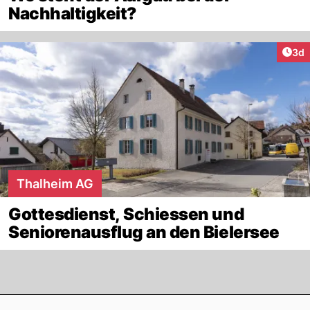
Nachhaltigkeit?
Arti
3d
Thalheim AG
Gottesdienst, Schiessen und
Seniorenausflug an den Bielersee
Footer