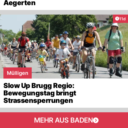
Aegerten
Artik
11d
Mülligen
Slow Up Brugg Regio:
Bewegungstag bringt
Strassensperrungen
MEHR AUS BADEN