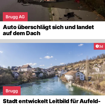
Brugg AG
Auto überschlägt sich und landet
auf dem Dach
Arti
3d
Brugg
Stadt entwickelt Leitbild für Aufeld-