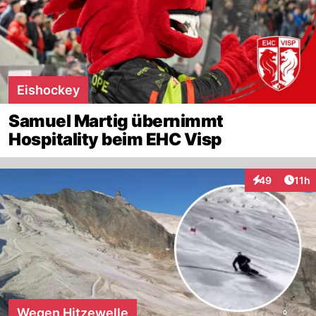
Eishockey
Samuel Martig übernimmt
Hospitality beim EHC Visp
Artik
49
11h
Interaktionen
Wegen Hitzewelle