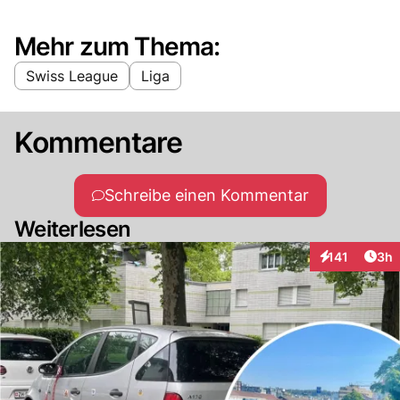
Mehr zum Thema:
Swiss League
Liga
Kommentare
Schreibe einen Kommentar
Weiterlesen
Arti
141
3h
Interaktionen