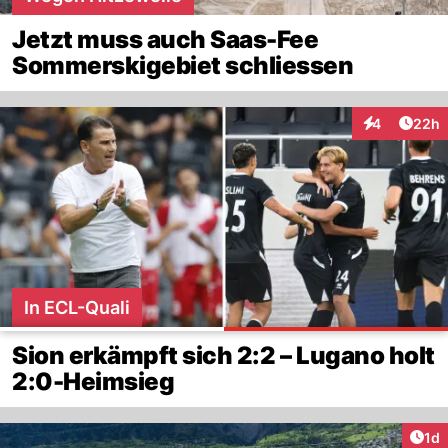
Jetzt muss auch Saas-Fee
Sommerskigebiet schliessen
Artik
4
22h
Interaktionen
In ECL-Quali
Sion erkämpft sich 2:2 – Lugano holt
2:0-Heimsieg
Art
1d