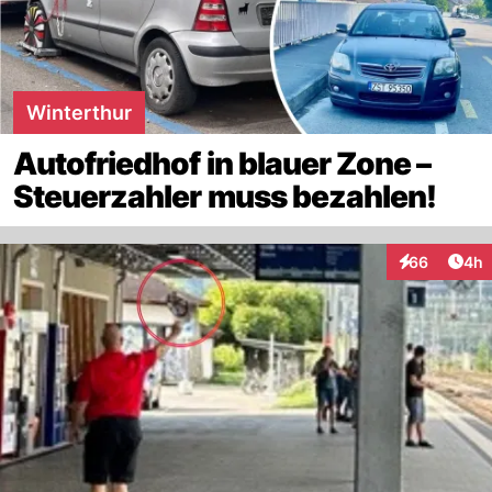
Winterthur
Autofriedhof in blauer Zone –
Steuerzahler muss bezahlen!
Arti
66
4h
Interaktionen