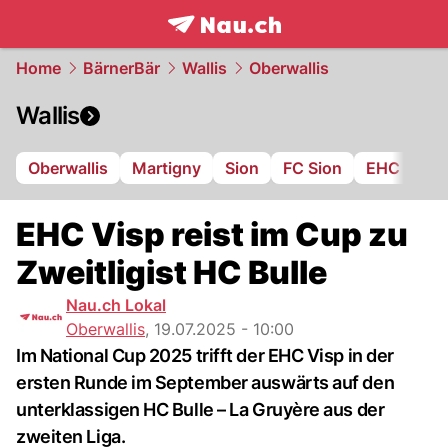
frontpage.
NAU.ch
Home
BärnerBär
Wallis
Oberwallis
Wallis
Oberwallis
Martigny
Sion
FC Sion
EHC Visp
EHC Visp reist im Cup zu
Zweitligist HC Bulle
Nau.ch Lokal
Oberwallis
,
19.07.2025 - 10:00
Im National Cup 2025 trifft der EHC Visp in der
ersten Runde im September auswärts auf den
unterklassigen HC Bulle – La Gruyère aus der
zweiten Liga.