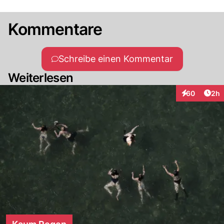
Kommentare
Schreibe einen Kommentar
Weiterlesen
Arti
60
2h
Interaktionen