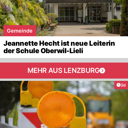
Gemeinde
Jeannette Hecht ist neue Leiterin
der Schule Oberwil-Lieli
MEHR AUS LENZBURG
Arti
3d