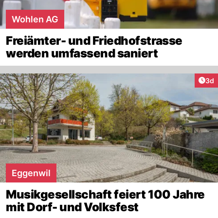
Wohlen AG
Freiämter- und Friedhofstrasse
werden umfassend saniert
Arti
3d
Eggenwil
Musikgesellschaft feiert 100 Jahre
mit Dorf- und Volksfest