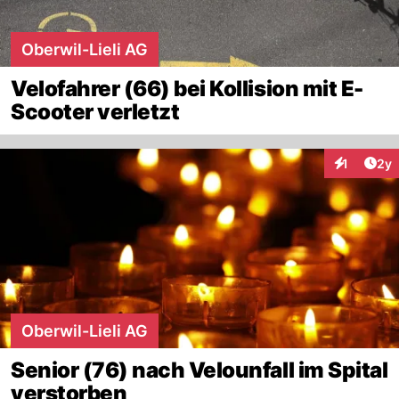
Oberwil-Lieli AG
Velofahrer (66) bei Kollision mit E-
Scooter verletzt
Arti
1
2y
Interaktion
Oberwil-Lieli AG
Senior (76) nach Velounfall im Spital
verstorben