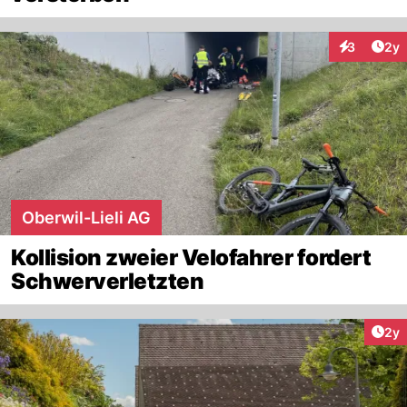
Arti
3
2y
Interaktion
Oberwil-Lieli AG
Kollision zweier Velofahrer fordert
Schwerverletzten
Arti
2y