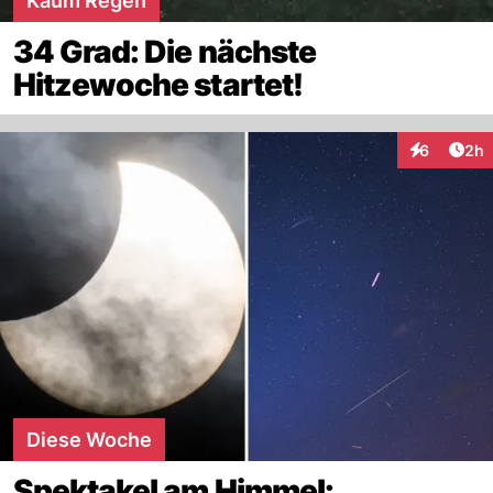
Kaum Regen
34 Grad: Die nächste
Hitzewoche startet!
Arti
6
2h
Interaktion
Diese Woche
Spektakel am Himmel: