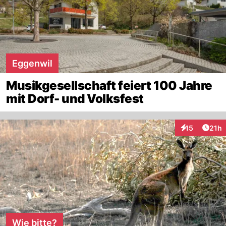
Eggenwil
Musikgesellschaft feiert 100 Jahre
mit Dorf- und Volksfest
Artik
15
21h
Interaktionen
Wie bitte?