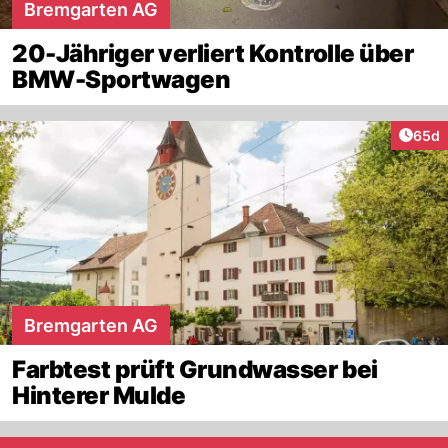
Bremgarten AG
20-Jähriger verliert Kontrolle über
BMW-Sportwagen
Artik
65d
Bremgarten AG
Farbtest prüft Grundwasser bei
Hinterer Mulde