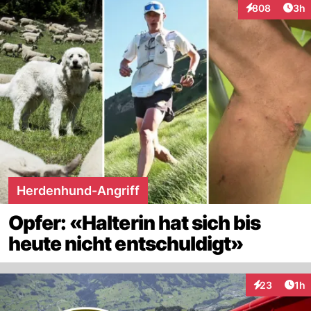
Arti
808
3h
Interaktionen
Herdenhund-Angriff
Opfer: «Halterin hat sich bis
heute nicht entschuldigt»
Art
23
1h
Interaktione