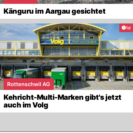
Känguru im Aargau gesichtet
Art
1d
Rottenschwil AG
Kehricht-Multi-Marken gibt's jetzt
auch im Volg