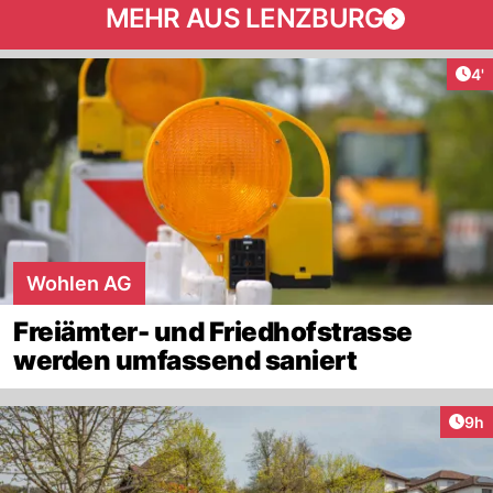
MEHR AUS LENZBURG
Art
4'
Wohlen AG
Freiämter- und Friedhofstrasse
werden umfassend saniert
Arti
9h