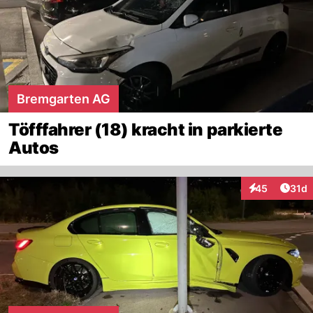
Bremgarten AG
Töfffahrer (18) kracht in parkierte
Autos
Artik
45
31d
Interaktionen