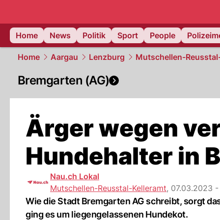
Home
News
Politik
Sport
People
Polizei
Home
Aargau
Lenzburg
Mutschellen-Reusstal
Bremgarten (AG)
Ärger wegen ve
Hundehalter in 
Nau.ch Lokal
Mutschellen-Reusstal-Kelleramt
,
07.03.2023 -
Wie die Stadt Bremgarten AG schreibt, sorgt da
ging es um liegengelassenen Hundekot.