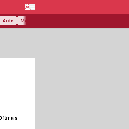
Auto
Matchcenter
Videos
Nau Plus
Lifestyle
 Oftmals