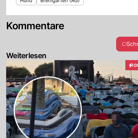
Hund
Bremgarten (AG)
Kommentare
Sch
Weiterlesen
10
Inte