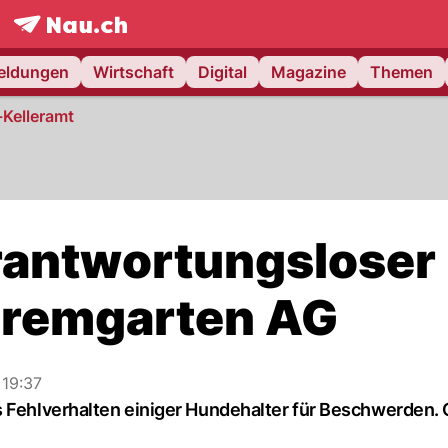
frontpage.
NAU.ch
meldungen
Wirtschaft
Digital
Magazine
Themen
-Kelleramt
rantwortungsloser
Bremgarten AG
 19:37
s Fehlverhalten einiger Hundehalter für Beschwerden.