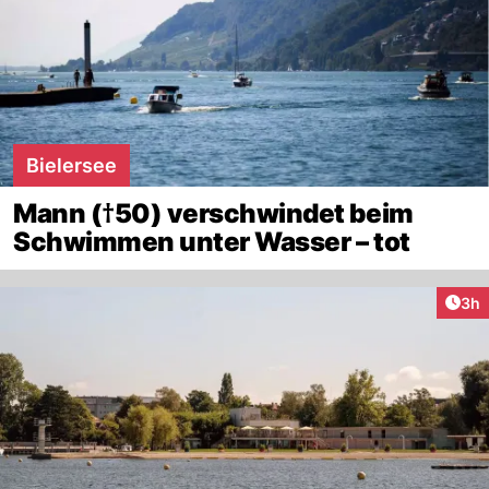
Bielersee
Mann (†50) verschwindet beim
Schwimmen unter Wasser – tot
Arti
3h