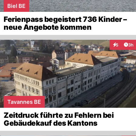
Biel BE
Ferienpass begeistert 736 Kinder –
neue Angebote kommen
Arti
5
3h
Interaktion
Tavannes BE
Zeitdruck führte zu Fehlern bei
Gebäudekauf des Kantons