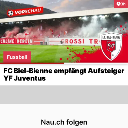
Arti
3h
Fussball
FC Biel-Bienne empfängt Aufsteiger
YF Juventus
Footer
Nau.ch folgen