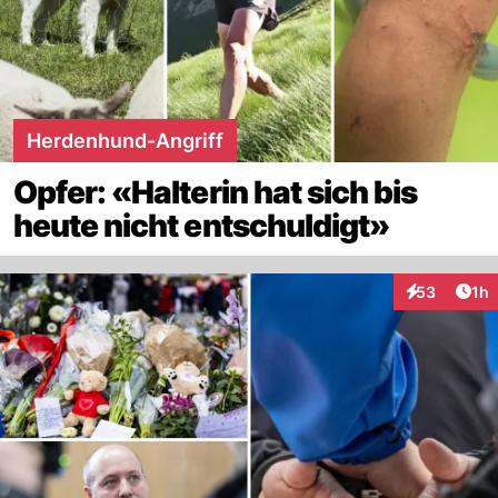
Herdenhund-Angriff
Opfer: «Halterin hat sich bis
heute nicht entschuldigt»
Art
53
1h
Interaktione