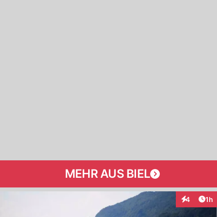
MEHR AUS BIEL
Art
4
1h
Interaktion