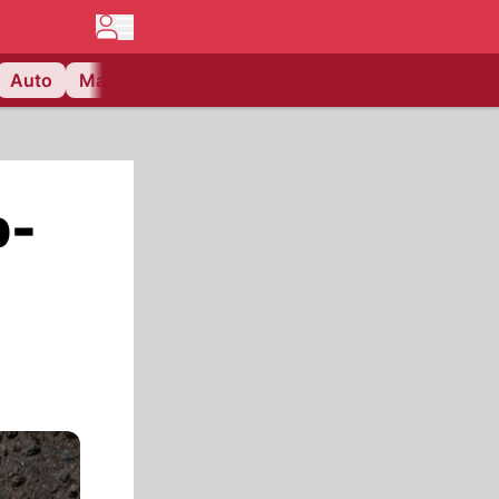
Auto
Matchcenter
Videos
Nau Plus
Lifestyle
p-