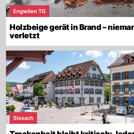
Engwilen TG
Holzbeige gerät in Brand – niema
verletzt
Sissach
Trockenheit bleibt kritisch: Jede