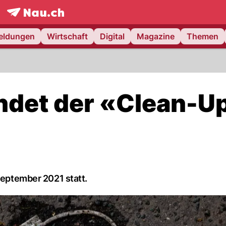
frontpage.
NAU.ch
meldungen
Wirtschaft
Digital
Magazine
Themen
indet der «Clean-U
September 2021 statt.