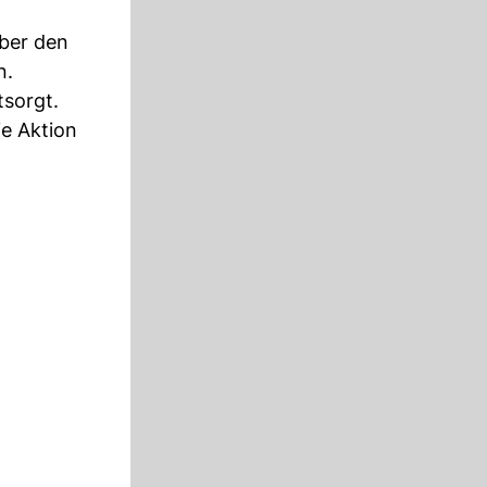
über den
n.
tsorgt.
ie Aktion