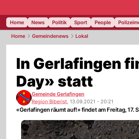
Home
News
Politik
Sport
People
Polizei
Home
Gemeindenews
Lokal
In Gerlafingen f
Day» statt
Gemeinde Gerlafingen
Region Biberist
,
13.09.2021 - 20:21
«Gerlafingen räumt auf!» findet am Freitag, 17. 