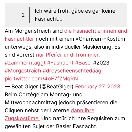
Ich wäre froh, gäbe es gar keine
2
Fasnacht...
Am Morgenstreich sind
die Fasnächtlerinnen und
Fasnächtler
noch mit einem «Charivari»-Kostüm
unterwegs, also in individueller Maskierung. Es
sind vorerst
nur Pfeifer und Trommler
.
#zãmmeimtaggt
#Fasnacht
#Basel
#2023
#Morgestraich
#dreyscheenschtedääg
pic.twitter.com/4oF7fZMqRN
— Beat Giger (@BeatGiger)
February 27, 2023
Beim Cortège am Montag- und
Mittwochnachmittag jedoch präsentieren die
Cliquen nebst der Laterne
dann ihre
Zugskostüme.
Und natürlich ihre Requisiten zum
gewählten Sujet der Basler Fasnacht.