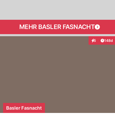
MEHR BASLER FASNACHT
Artike
5
148d
Interaktionen
Basler Fasnacht