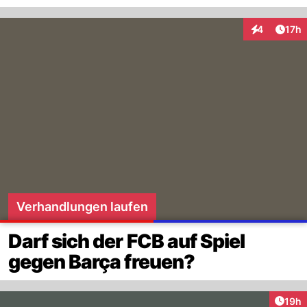
Artik
4
17h
Interaktione
Verhandlungen laufen
Darf sich der FCB auf Spiel
gegen Barça freuen?
Artik
19h