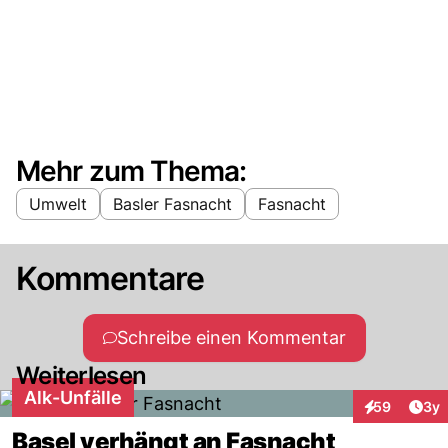
Mehr zum Thema:
Umwelt
Basler Fasnacht
Fasnacht
Kommentare
Schreibe einen Kommentar
Weiterlesen
Alk-Unfälle
Arti
59
3y
Interaktionen
Basel verhängt an Fasnacht