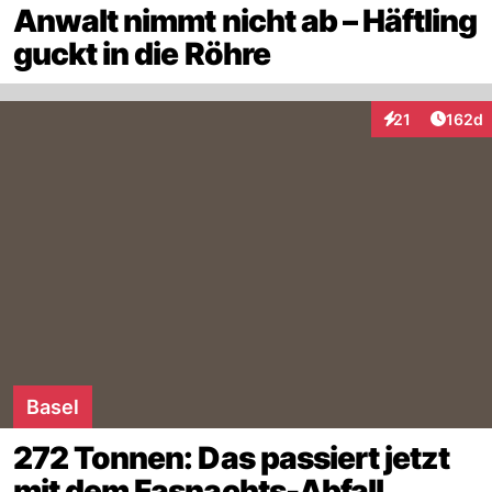
Anwalt nimmt nicht ab – Häftling
guckt in die Röhre
Artike
21
162d
Interaktionen
Basel
272 Tonnen: Das passiert jetzt
mit dem Fasnachts-Abfall