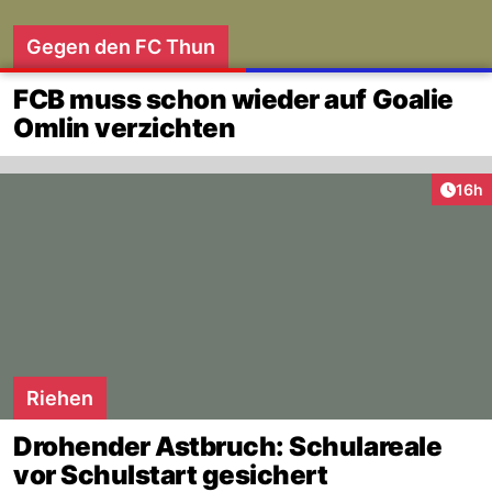
Gegen den FC Thun
FCB muss schon wieder auf Goalie
Omlin verzichten
Artik
16h
Riehen
Drohender Astbruch: Schulareale
vor Schulstart gesichert