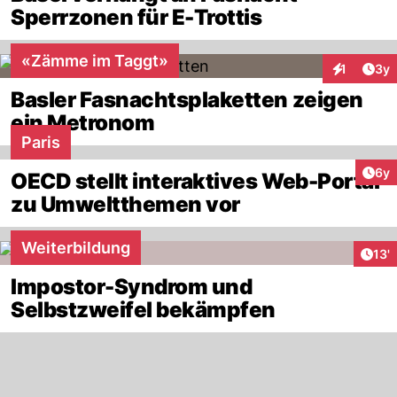
Sperrzonen für E-Trottis
«Zämme im Taggt»
Arti
1
3y
Interaktion
Basler Fasnachtsplaketten zeigen
ein Metronom
Paris
Arti
6y
OECD stellt interaktives Web-Portal
zu Umweltthemen vor
Weiterbildung
Arti
13'
Impostor-Syndrom und
Selbstzweifel bekämpfen