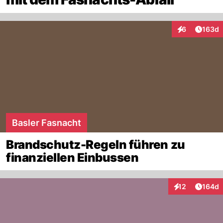
Artike
6
163d
Interaktionen
Basler Fasnacht
Brandschutz-Regeln führen zu
finanziellen Einbussen
Artike
12
164d
Interaktionen