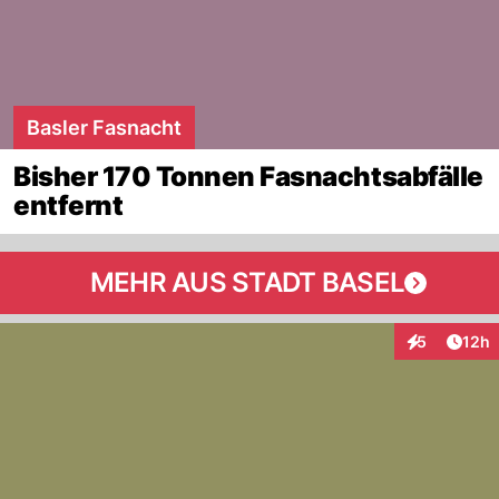
Basler Fasnacht
Bisher 170 Tonnen Fasnachtsabfälle
entfernt
MEHR AUS STADT BASEL
Artik
5
12h
Interaktione