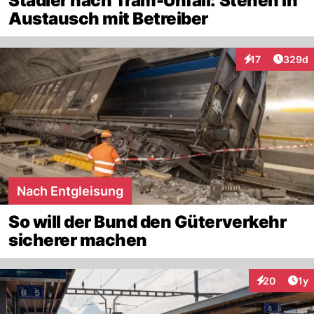
Stadler nach Tram-Unfall: Stehen in
Austausch mit Betreiber
Artikel
17
329d
Interaktionen
Nach Entgleisung
So will der Bund den Güterverkehr
sicherer machen
Art
20
1y
Interaktione