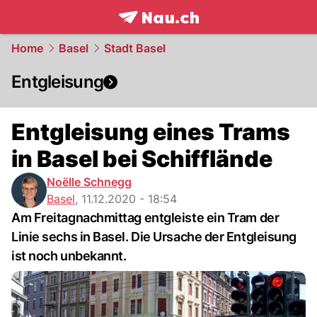
frontpage.
NAU.ch
Home
Basel
Stadt Basel
Entgleisung
Entgleisung eines Trams
in Basel bei Schifflände
Noëlle Schnegg
Basel
,
11.12.2020 - 18:54
Am Freitagnachmittag entgleiste ein Tram der
Linie sechs in Basel. Die Ursache der Entgleisung
ist noch unbekannt.