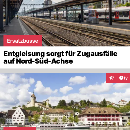
Ersatzbusse
Entgleisung sorgt für Zugausfälle
auf Nord-Süd-Achse
Art
7
1y
Interaktion