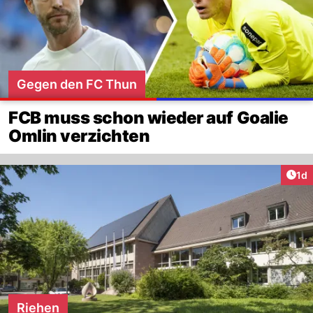
Gegen den FC Thun
FCB muss schon wieder auf Goalie
Omlin verzichten
Art
1d
Riehen