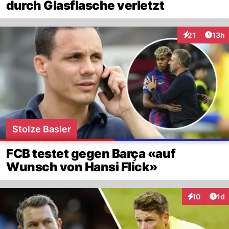
durch Glasflasche verletzt
Artik
21
13h
Interaktionen
Stolze Basler
FCB testet gegen Barça «auf
Wunsch von Hansi Flick»
Art
10
1d
Interaktione