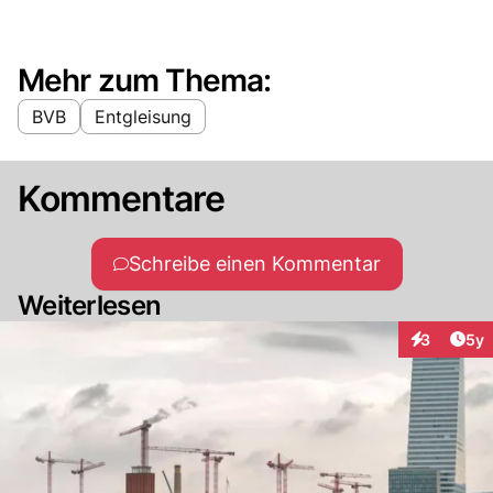
Mehr zum Thema:
BVB
Entgleisung
Kommentare
Schreibe einen Kommentar
Weiterlesen
Arti
3
5y
Interaktion