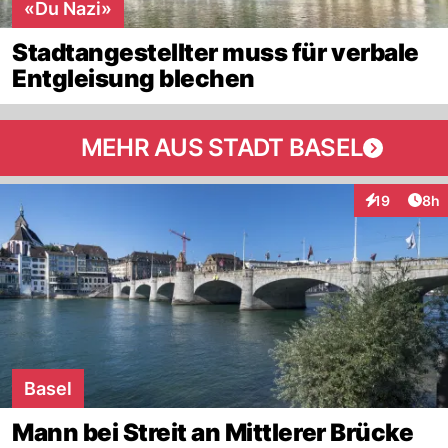
«Du Nazi»
Stadtangestellter muss für verbale
Entgleisung blechen
MEHR AUS STADT BASEL
Arti
19
8h
Interaktione
Basel
Mann bei Streit an Mittlerer Brücke