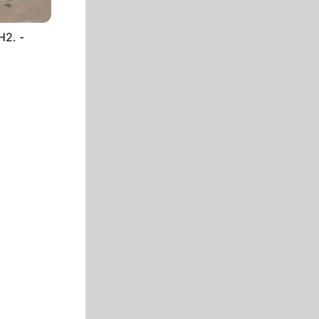
H2. -