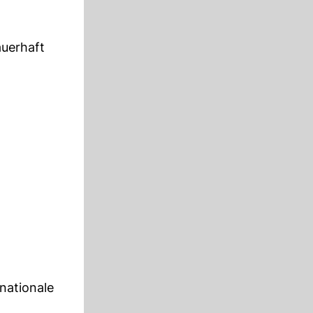
auerhaft
rnationale