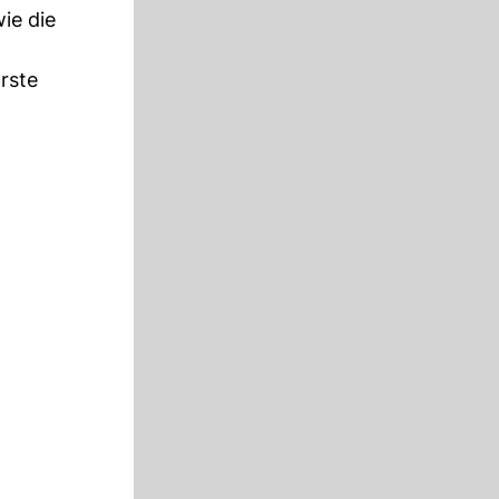
ie die
rste