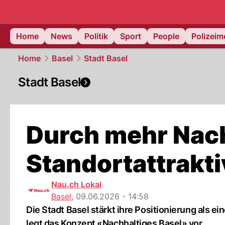
Home
News
Politik
Sport
People
Polizei
Home
Basel
Stadt Basel
Stadt Basel
Durch mehr Nach
Standortattrakti
Nau.ch Lokal
Basel
,
09.06.2026 - 14:58
Die Stadt Basel stärkt ihre Positionierung als 
legt das Konzept «Nachhaltiges Basel» vor.