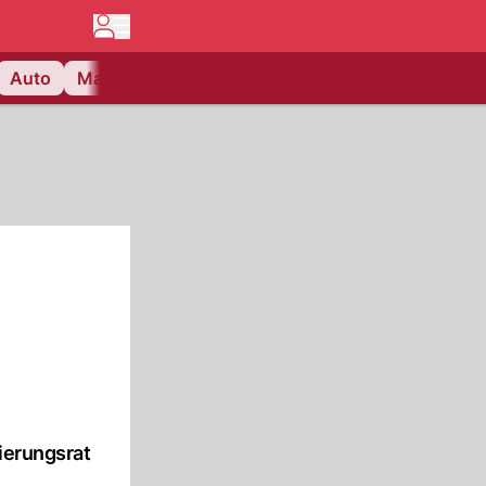
Auto
Matchcenter
Videos
Nau Plus
Lifestyle
gierungsrat