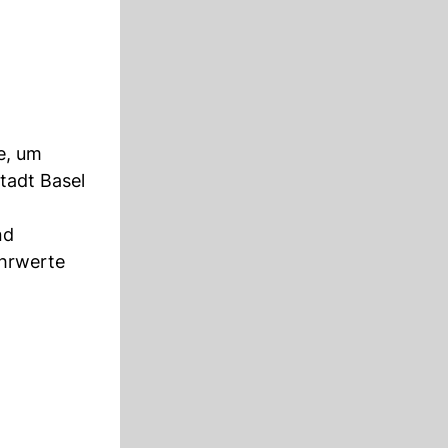
e, um
Stadt Basel
nd
ehrwerte