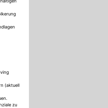
hhaltigen
ölkerung
undlagen
iving
n (aktuell
uen.
nziale zu