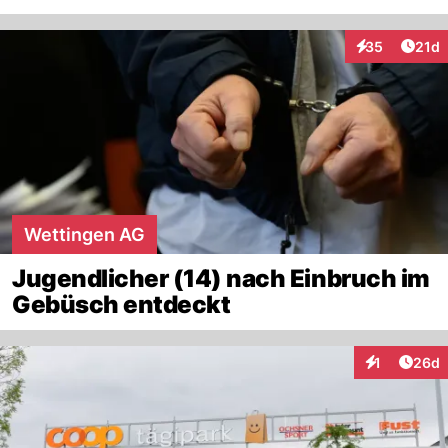
Artik
35
21d
Interaktionen
Wettingen AG
Jugendlicher (14) nach Einbruch im
Gebüsch entdeckt
Artik
1
26d
Interaktione