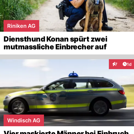
Riniken AG
Diensthund Konan spürt zwei
mutmassliche Einbrecher auf
Art
7
1d
Interaktion
Windisch AG
Vier maskierte Männer bei Einbruch