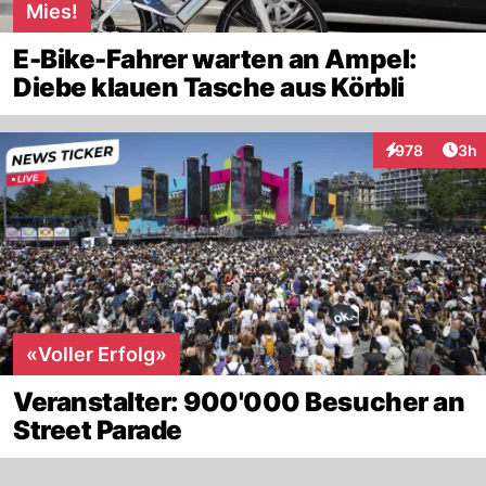
Mies!
E-Bike-Fahrer warten an Ampel:
Diebe klauen Tasche aus Körbli
Arti
978
3h
Interaktionen
«Voller Erfolg»
Veranstalter: 900'000 Besucher an
Street Parade