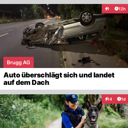
Artik
1
12h
Interaktione
Brugg AG
Auto überschlägt sich und landet
auf dem Dach
Art
14
1d
Interaktione