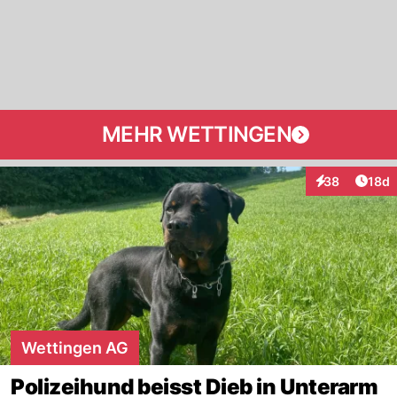
MEHR WETTINGEN
Artik
38
18d
Interaktionen
Wettingen AG
Polizeihund beisst Dieb in Unterarm