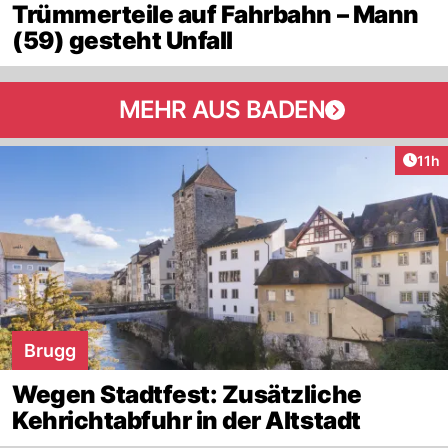
Trümmerteile auf Fahrbahn – Mann
(59) gesteht Unfall
MEHR AUS BADEN
Artik
11h
Brugg
Wegen Stadtfest: Zusätzliche
Kehrichtabfuhr in der Altstadt