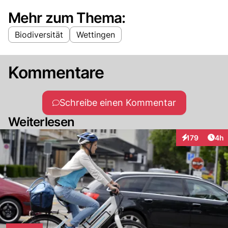
Mehr zum Thema:
Biodiversität
Wettingen
Kommentare
Schreibe einen Kommentar
Weiterlesen
Arti
179
4h
Interaktionen