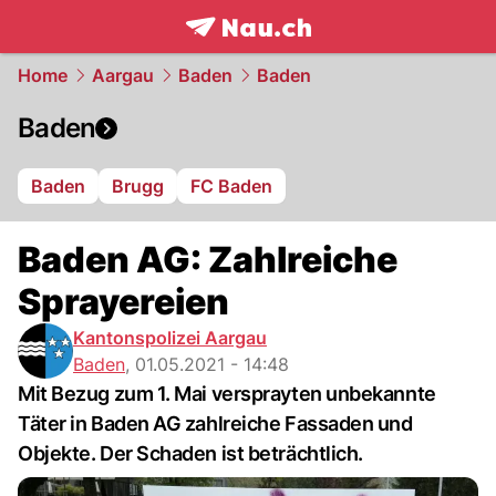
frontpage.
NAU.ch
Home
Aargau
Baden
Baden
Baden
Baden
Brugg
FC Baden
Baden AG: Zahlreiche
Sprayereien
Kantonspolizei Aargau
Baden
,
01.05.2021 - 14:48
Mit Bezug zum 1. Mai versprayten unbekannte
Täter in Baden AG zahlreiche Fassaden und
Objekte. Der Schaden ist beträchtlich.