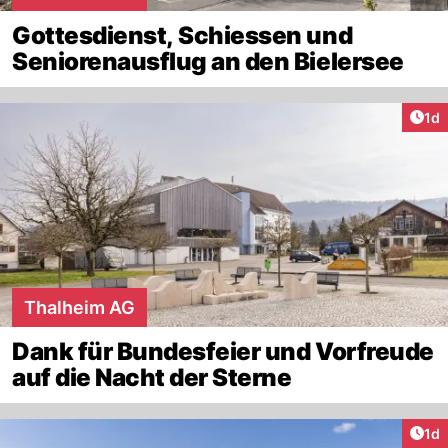
Gottesdienst, Schiessen und
Seniorenausflug an den Bielersee
Art
1d
Thalheim AG
Dank für Bundesfeier und Vorfreude
auf die Nacht der Sterne
Art
1d