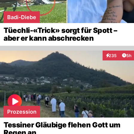
Badi-Diebe
Tüechli-«Trick» sorgt für Spott –
aber er kann abschrecken
Arti
235
5h
Interaktionen
Prozession
Tessiner Gläubige flehen Gott um
Regen an