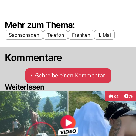
Mehr zum Thema:
Sachschaden
Telefon
Franken
1. Mai
Kommentare
Schreibe einen Kommentar
Weiterlesen
Arti
184
7h
Interaktionen