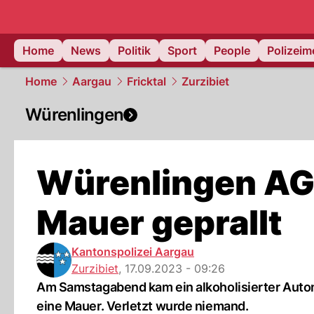
Home
News
Politik
Sport
People
Polizei
Home
Aargau
Fricktal
Zurzibiet
Würenlingen
Würenlingen AG
Mauer geprallt
Kantonspolizei Aargau
Zurzibiet
,
17.09.2023 - 09:26
Am Samstagabend kam ein alkoholisierter Automo
eine Mauer. Verletzt wurde niemand.