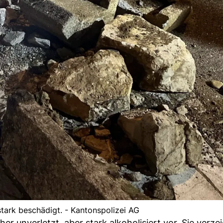
tark beschädigt. - Kantonspolizei AG
er unverletzt, aber stark alkoholisiert vor. Sie verze