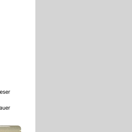
eser
auer