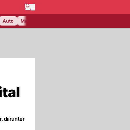
Auto
Matchcenter
Videos
Nau Plus
Lifestyle
tal
, darunter