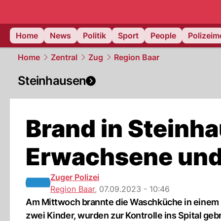
Home
News
Politik
Sport
People
Polizei
Home
Zentral
Zug
Region Baar
Steinhausen
Brand in Steinha
Erwachsene und 
Zuger Polizei
Region Baar
,
07.09.2023 - 10:46
Am Mittwoch brannte die Waschküche in einem 
zwei Kinder, wurden zur Kontrolle ins Spital geb