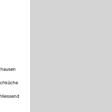
nhausen
schküche
hliessend