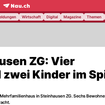
frontpage.
NAU.ch
meldungen
Wirtschaft
Digital
Magazine
Themen
usen ZG: Vier
zwei Kinder im Spi
Mehrfamilienhaus in Steinhausen ZG. Sechs Bewohner
racht.