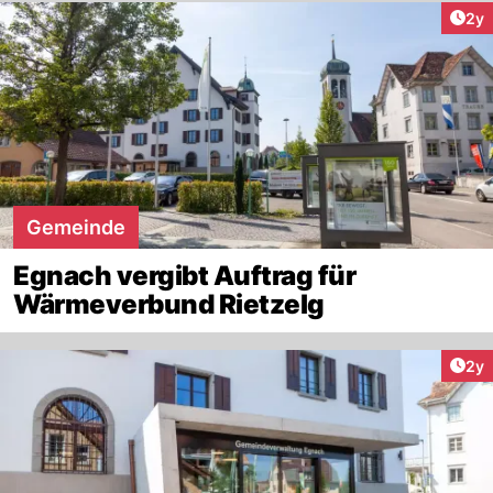
Arti
2y
Gemeinde
Egnach vergibt Auftrag für
Wärmeverbund Rietzelg
Arti
2y