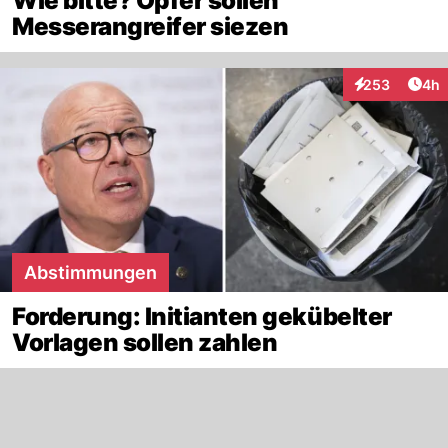
Wie bitte? Opfer sollen
Messerangreifer siezen
Arti
253
4h
Interaktionen
Abstimmungen
Forderung: Initianten gekübelter
Vorlagen sollen zahlen