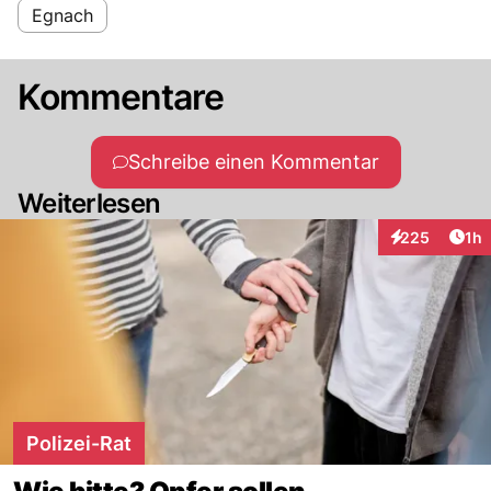
Egnach
Kommentare
Schreibe einen Kommentar
Weiterlesen
Art
225
1h
Interaktionen
Polizei-Rat