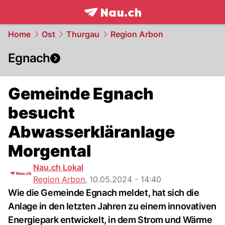
frontpage.
NAU.ch
Home
Ost
Thurgau
Region Arbon
Egnach
Gemeinde Egnach
besucht
Abwasserkläranlage
Morgental
Nau.ch Lokal
Region Arbon
,
10.05.2024 - 14:40
Wie die Gemeinde Egnach meldet, hat sich die
Anlage in den letzten Jahren zu einem innovativen
Energiepark entwickelt, in dem Strom und Wärme