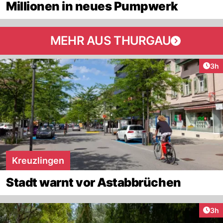
Millionen in neues Pumpwerk
MEHR AUS THURGAU
Arti
3h
Kreuzlingen
Stadt warnt vor Astabbrüchen
Arti
3h