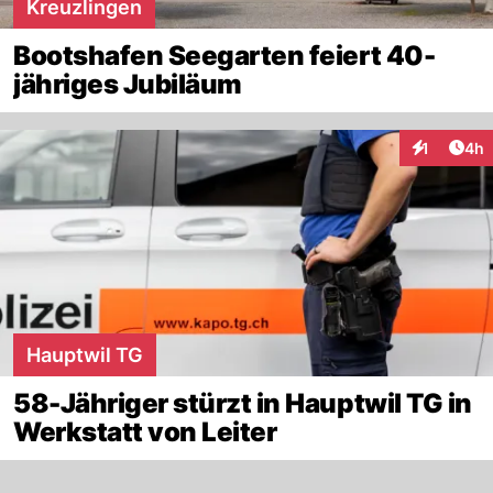
Kreuzlingen
Bootshafen Seegarten feiert 40-
jähriges Jubiläum
Arti
1
4h
Interaktion
Hauptwil TG
58-Jähriger stürzt in Hauptwil TG in
Werkstatt von Leiter