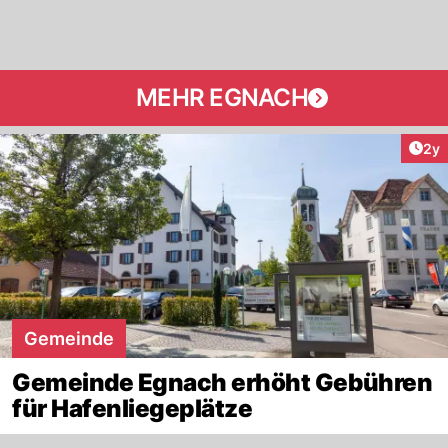
MEHR EGNACH
Arti
2y
Gemeinde
Gemeinde Egnach erhöht Gebühren
für Hafenliegeplätze