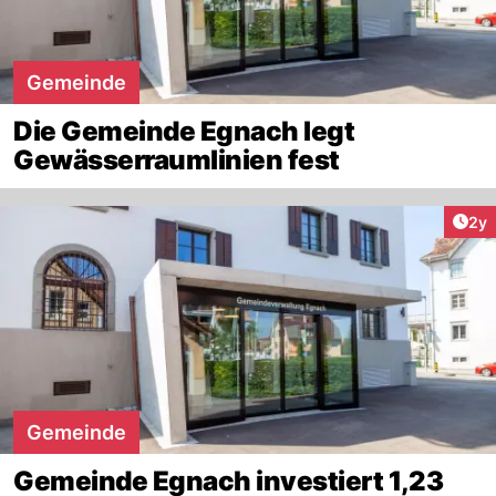
Gemeinde
Die Gemeinde Egnach legt
Gewässerraumlinien fest
Arti
2y
Gemeinde
Gemeinde Egnach investiert 1,23