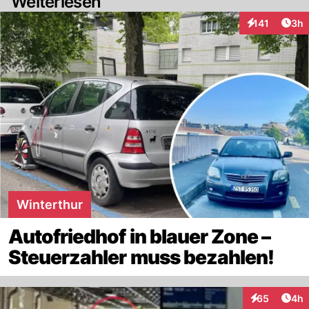
Weiterlesen
Arti
141
3h
Interaktionen
Winterthur
Autofriedhof in blauer Zone –
Steuerzahler muss bezahlen!
Arti
65
4h
Interaktionen