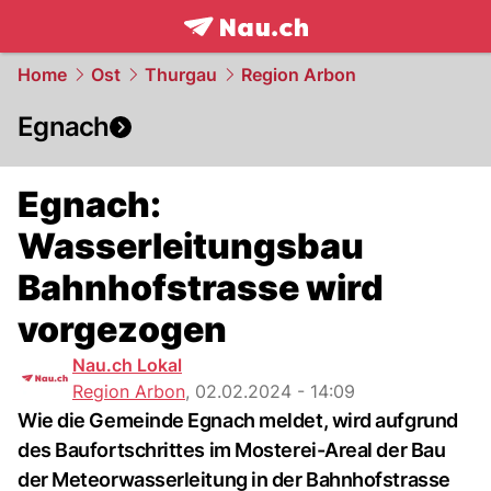
frontpage.
NAU.ch
Home
Ost
Thurgau
Region Arbon
Egnach
Egnach:
Wasserleitungsbau
Bahnhofstrasse wird
vorgezogen
Nau.ch Lokal
Region Arbon
,
02.02.2024 - 14:09
Wie die Gemeinde Egnach meldet, wird aufgrund
des Baufortschrittes im Mosterei-Areal der Bau
der Meteorwasserleitung in der Bahnhofstrasse