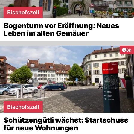
Bischofszell
Bogenturm vor Eröffnung: Neues
Leben im alten Gemäuer
Arti
6h
Bischofszell
Schützengütli wächst: Startschuss
für neue Wohnungen