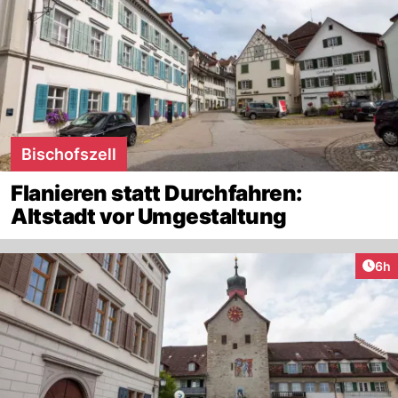
Bischofszell
Flanieren statt Durchfahren:
Altstadt vor Umgestaltung
Arti
6h