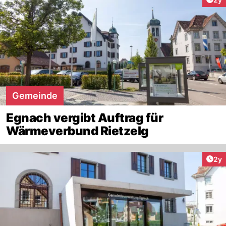
Gemeinde
Egnach vergibt Auftrag für
Wärmeverbund Rietzelg
Arti
2y