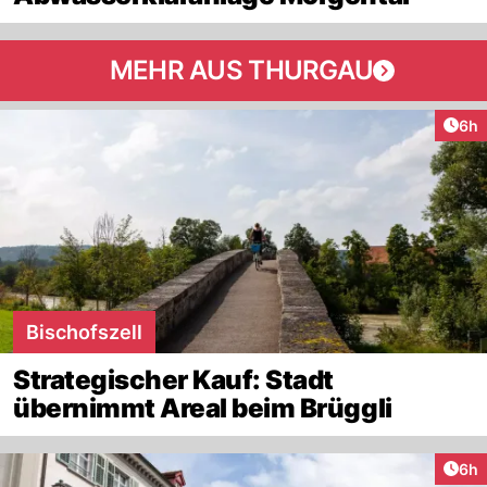
MEHR AUS THURGAU
Arti
6h
Bischofszell
Strategischer Kauf: Stadt
übernimmt Areal beim Brüggli
Arti
6h