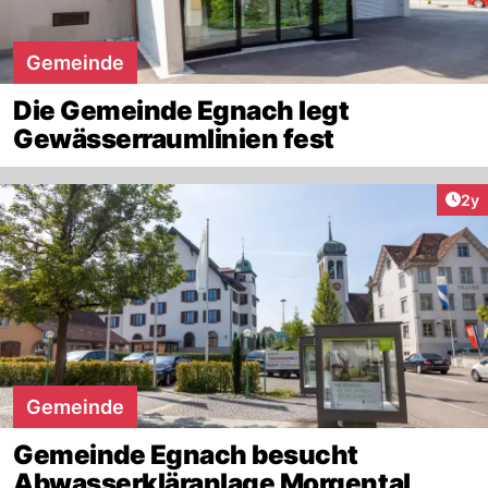
Gemeinde
Die Gemeinde Egnach legt
Gewässerraumlinien fest
Arti
2y
Gemeinde
Gemeinde Egnach besucht
Abwasserkläranlage Morgental