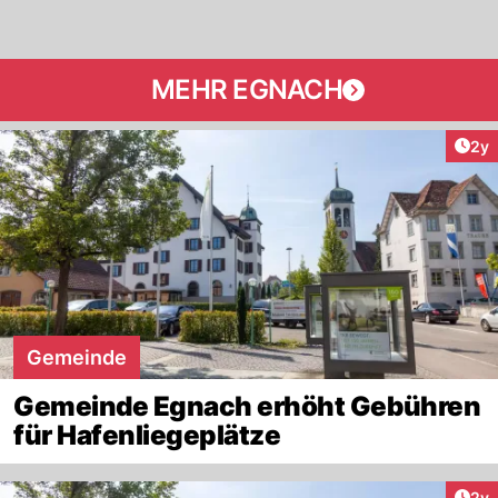
MEHR EGNACH
Arti
2y
Gemeinde
Gemeinde Egnach erhöht Gebühren
für Hafenliegeplätze
Arti
2y