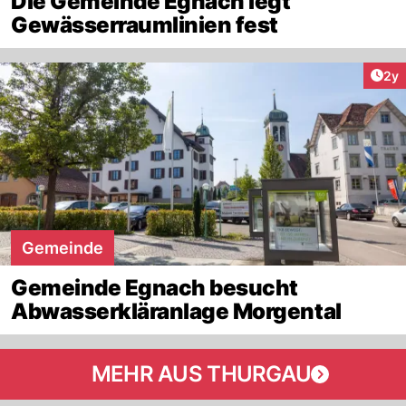
Die Gemeinde Egnach legt
Gewässerraumlinien fest
Arti
2y
Gemeinde
Gemeinde Egnach besucht
Abwasserkläranlage Morgental
MEHR AUS THURGAU