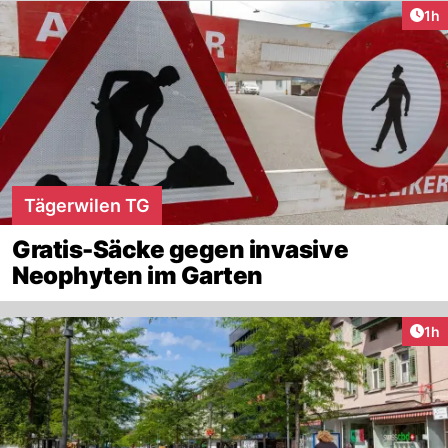
Art
1h
Tägerwilen TG
Gratis-Säcke gegen invasive
Neophyten im Garten
Art
1h