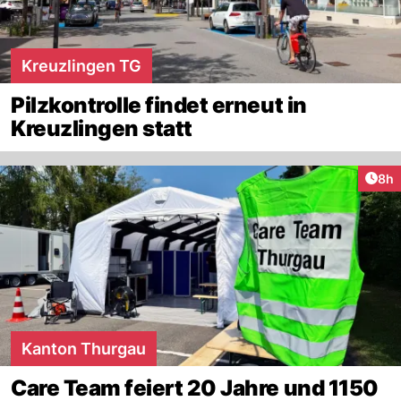
Kreuzlingen TG
Pilzkontrolle findet erneut in
Kreuzlingen statt
Arti
8h
Kanton Thurgau
Care Team feiert 20 Jahre und 1150