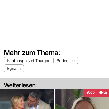
Mehr zum Thema:
Kantonspolizei Thurgau
Bodensee
Egnach
Weiterlesen
Arti
272
6h
Interaktionen