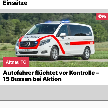
Einsätze
Arti
9h
Altnau TG
Autofahrer flüchtet vor Kontrolle –
15 Bussen bei Aktion
Footer