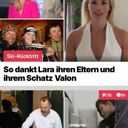
Ski-Rücktritt
So dankt Lara ihren Eltern und
ihrem Schatz Valon
Arti
178
5h
Interaktionen