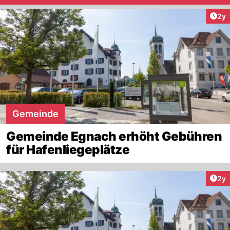
Arti
2y
Gemeinde
Gemeinde Egnach erhöht Gebühren
für Hafenliegeplätze
Arti
2y