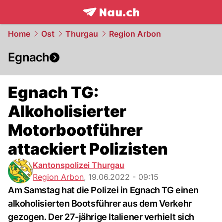
frontpage.
NAU.ch
Home
Ost
Thurgau
Region Arbon
Egnach
Egnach TG:
Alkoholisierter
Motorbootführer
attackiert Polizisten
Kantonspolizei Thurgau
Region Arbon
,
19.06.2022 - 09:15
Am Samstag hat die Polizei in Egnach TG einen
alkoholisierten Bootsführer aus dem Verkehr
gezogen. Der 27-jährige Italiener verhielt sich