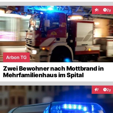
Arti
1
2y
Interaktion
Arbon TG
Zwei Bewohner nach Mottbrand in
Mehrfamilienhaus im Spital
Arti
7
2y
Interaktion