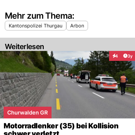
Mehr zum Thema:
Kantonspolizei Thurgau
Arbon
Weiterlesen
Arti
4
3y
Interaktion
Churwalden GR
Motorradlenker (35) bei Kollision
schwer verletzt