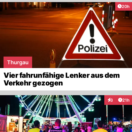
Artik
20h
Thurgau
Vier fahrunfähige Lenker aus dem
Verkehr gezogen
Artik
3
21h
Interaktione