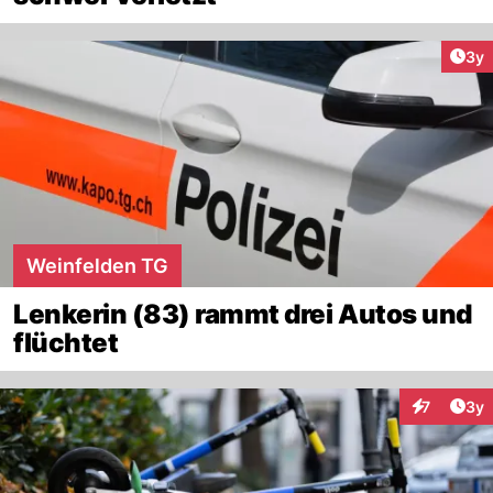
Arti
3y
Weinfelden TG
Lenkerin (83) rammt drei Autos und
flüchtet
Arti
7
3y
Interaktion