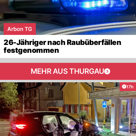
Arbon TG
26-Jähriger nach Raubüberfällen
festgenommen
MEHR AUS THURGAU
Artik
17h