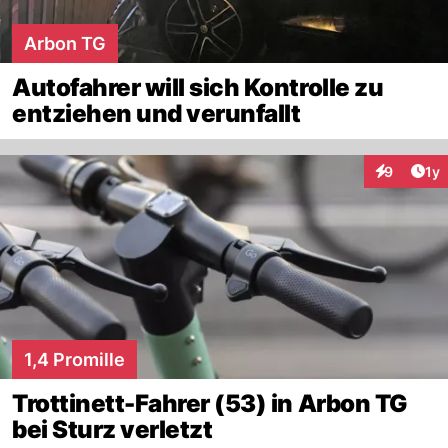
Arbon TG
Autofahrer will sich Kontrolle zu
entziehen und verunfallt
Art
9
1y
Interaktion
1,4 Promille
Trottinett-Fahrer (53) in Arbon TG
bei Sturz verletzt