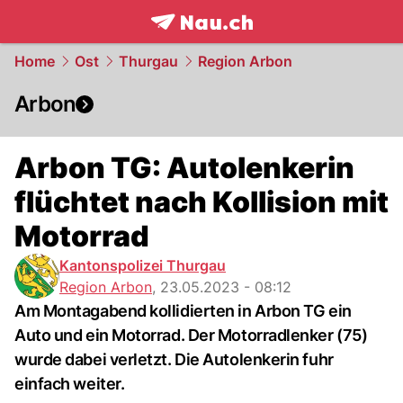
frontpage.
NAU.ch
Home
Ost
Thurgau
Region Arbon
Arbon
Arbon TG: Autolenkerin
flüchtet nach Kollision mit
Motorrad
Kantonspolizei Thurgau
Region Arbon
,
23.05.2023 - 08:12
Am Montagabend kollidierten in Arbon TG ein
Auto und ein Motorrad. Der Motorradlenker (75)
wurde dabei verletzt. Die Autolenkerin fuhr
einfach weiter.