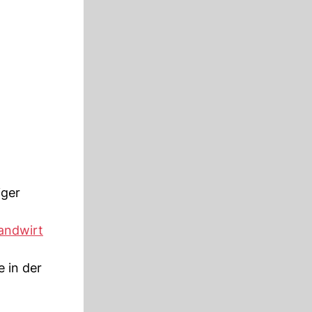
iger
andwirt
e in der