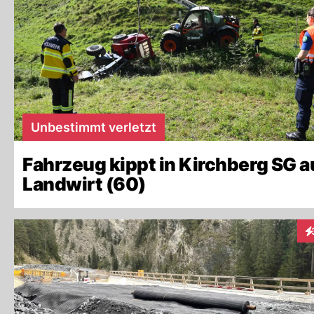
Unbestimmt verletzt
Fahrzeug kippt in Kirchberg SG a
Landwirt (60)
In