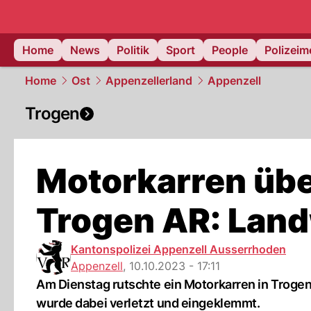
Home
News
Politik
Sport
People
Polizei
Home
Ost
Appenzellerland
Appenzell
Trogen
Motorkarren übe
Trogen AR: Landw
Kantonspolizei Appenzell Ausserrhoden
Appenzell
,
10.10.2023 - 17:11
Am Dienstag rutschte ein Motorkarren in Trogen
wurde dabei verletzt und eingeklemmt.