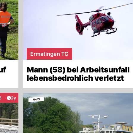
Ermatingen TG
uf
Mann (58) bei Arbeitsunfall
lebensbedrohlich verletzt
Artikel veröffentlicht:
3
2y
teraktionen