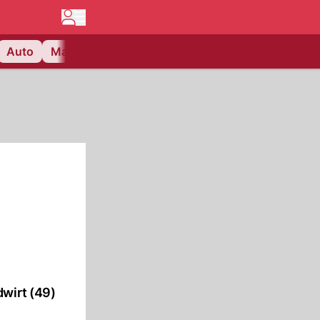
Auto
Matchcenter
Videos
Nau Plus
Lifestyle
dwirt (49)