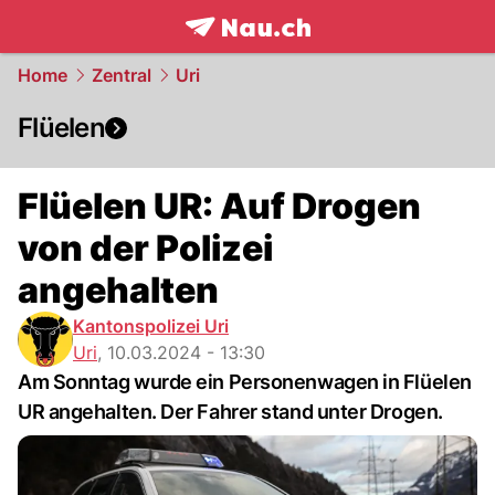
frontpage.
NAU.ch
Home
Zentral
Uri
Flüelen
Flüelen UR: Auf Drogen
von der Polizei
angehalten
Kantonspolizei Uri
Uri
,
10.03.2024 - 13:30
Am Sonntag wurde ein Personenwagen in Flüelen
UR angehalten. Der Fahrer stand unter Drogen.