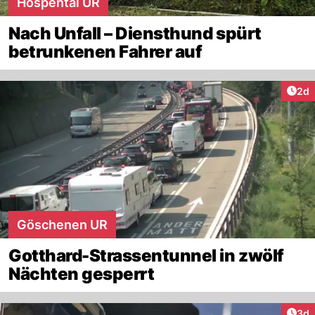
Hospental UR
Nach Unfall – Diensthund spürt
betrunkenen Fahrer auf
Arti
2d
Göschenen UR
Gotthard-Strassentunnel in zwölf
Nächten gesperrt
Arti
3d