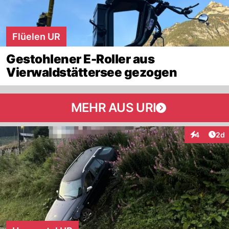
Flüelen UR
Gestohlener E-Roller aus
Vierwaldstättersee gezogen
MEHR AUS URI
Arti
4
2d
Interaktion