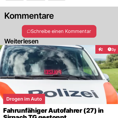
Kommentare
Schreibe einen Kommentar
Weiterlesen
Arti
2
3y
Interaktion
Drogen im Auto
Fahrunfähiger Autofahrer (27) in
Sirnach TG gestoppt