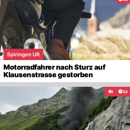
Spiringen UR
Motorradfahrer nach Sturz auf
Klausenstrasse gestorben
Arti
8
3d
Interaktion