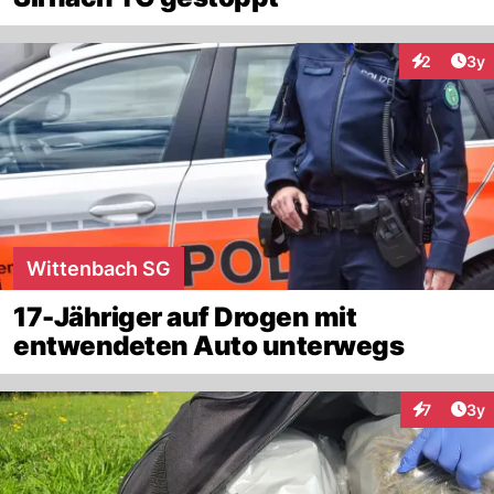
Arti
2
3y
Interaktion
Wittenbach SG
17-Jähriger auf Drogen mit
entwendeten Auto unterwegs
Arti
7
3y
Interaktion