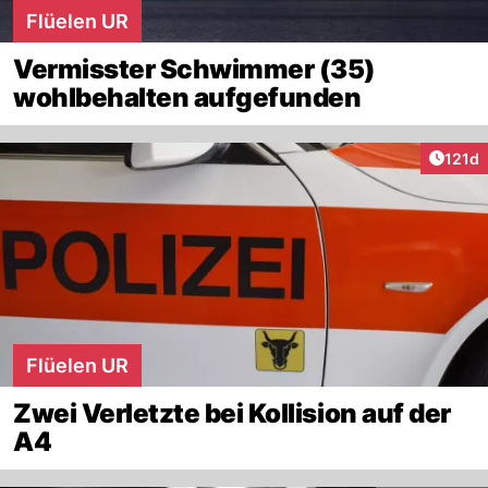
Flüelen UR
Vermisster Schwimmer (35)
wohlbehalten aufgefunden
Artike
121d
Flüelen UR
Zwei Verletzte bei Kollision auf der
A4