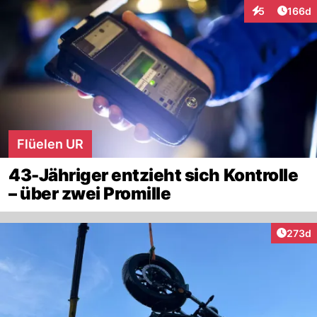
Artike
5
166d
Interaktionen
Flüelen UR
43-Jähriger entzieht sich Kontrolle
– über zwei Promille
Artike
273d