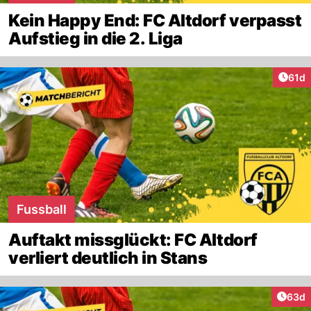
Kein Happy End: FC Altdorf verpasst
Aufstieg in die 2. Liga
Artik
61d
Fussball
Auftakt missglückt: FC Altdorf
verliert deutlich in Stans
Artik
63d