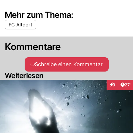
Mehr zum Thema:
FC Altdorf
Kommentare
Schreibe einen Kommentar
Weiterlesen
Arti
9
27'
Interaktione