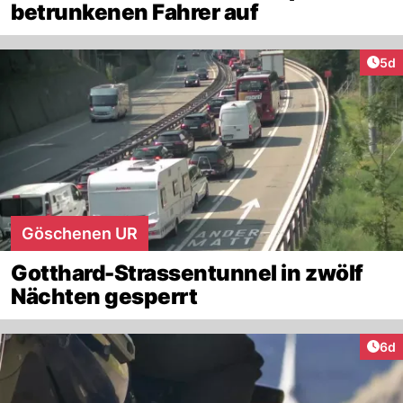
betrunkenen Fahrer auf
Arti
5d
Göschenen UR
Gotthard-Strassentunnel in zwölf
Nächten gesperrt
Arti
6d