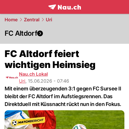
frontpage.
NAU.ch
Home
Zentral
Uri
FC Altdorf
FC Altdorf feiert
wichtigen Heimsieg
Nau.ch Lokal
Uri
,
15.06.2026 - 07:46
Mit einem überzeugenden 3:1 gegen FC Sursee II
bleibt der FC Altdorf im Aufstiegsrennen. Das
Direktduell mit Küssnacht rückt nun in den Fokus.