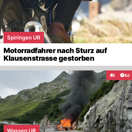
Spiringen UR
Motorradfahrer nach Sturz auf
Klausenstrasse gestorben
Arti
8
6d
Interaktion
Wassen UR