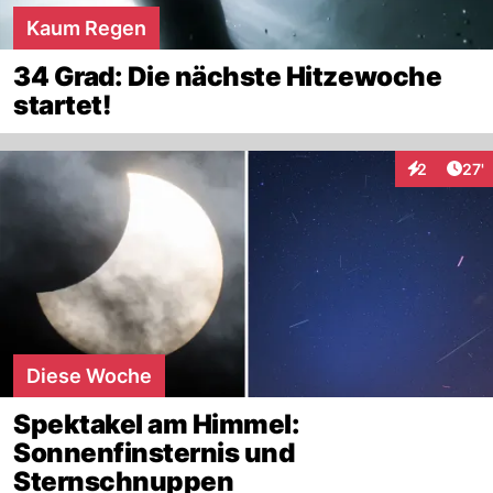
Kaum Regen
34 Grad: Die nächste Hitzewoche
startet!
Arti
2
27'
Interaktione
Diese Woche
Spektakel am Himmel:
Sonnenfinsternis und
Sternschnuppen