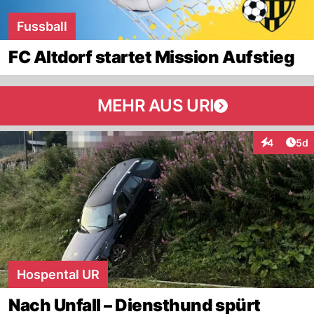
Fussball
FC Altdorf startet Mission Aufstieg
MEHR AUS URI
Arti
4
5d
Interaktion
Hospental UR
Nach Unfall – Diensthund spürt