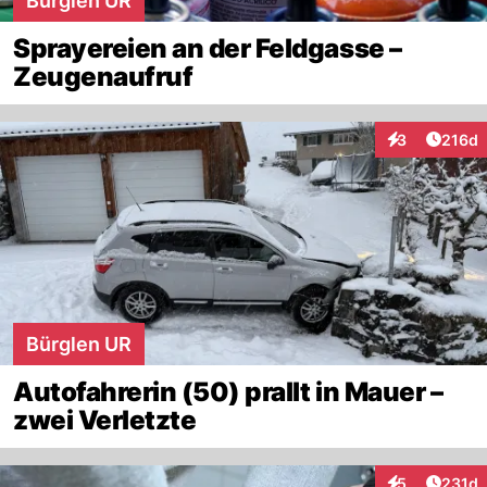
Bürglen UR
Sprayereien an der Feldgasse –
Zeugenaufruf
Artike
3
216d
Interaktionen
Bürglen UR
Autofahrerin (50) prallt in Mauer –
zwei Verletzte
Artike
5
231d