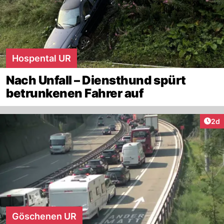
Hospental UR
Nach Unfall – Diensthund spürt
betrunkenen Fahrer auf
Arti
2d
Göschenen UR