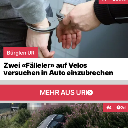
Interaktionen
Bürglen UR
Zwei «Fälleler» auf Velos
versuchen in Auto einzubrechen
MEHR AUS URI
Arti
4
2d
Interaktion