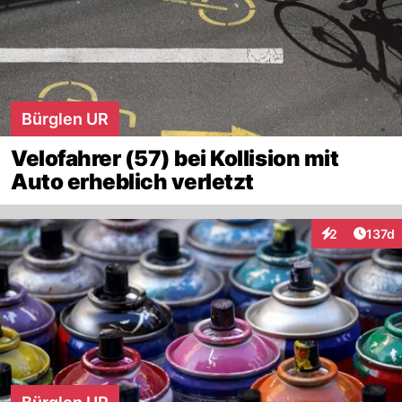
Bürglen UR
Velofahrer (57) bei Kollision mit
Auto erheblich verletzt
Artike
2
137d
Interaktionen