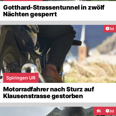
Gotthard-Strassentunnel in zwölf
Nächten gesperrt
Arti
3d
Spiringen UR
Motorradfahrer nach Sturz auf
Klausenstrasse gestorben
Arti
8
3d
Interaktion