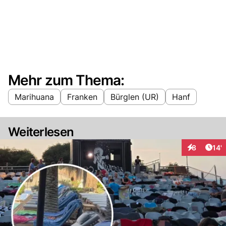
Mehr zum Thema:
Marihuana
Franken
Bürglen (UR)
Hanf
Weiterlesen
Arti
8
14'
Interaktion