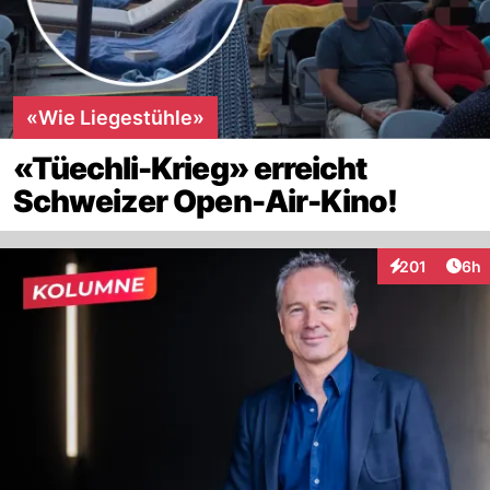
«Wie Liegestühle»
«Tüechli-Krieg» erreicht
Schweizer Open-Air-Kino!
Arti
201
6h
Interaktionen