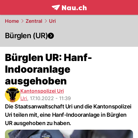
frontpage.
NAU.ch
Home
Zentral
Uri
Bürglen (UR)
Bürglen UR: Hanf-
Indooranlage
ausgehoben
Kantonspolizei Uri
Uri
,
17.10.2022 - 11:39
Die Staatsanwaltschaft Uri und die Kantonspolizei
Uri teilen mit, eine Hanf-Indooranlage in Bürglen
UR ausgehoben zu haben.