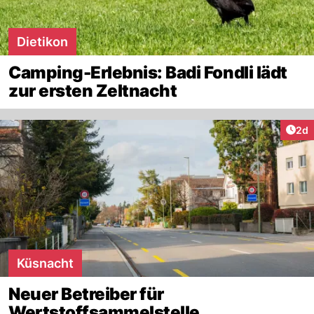
Dietikon
Camping-Erlebnis: Badi Fondli lädt
zur ersten Zeltnacht
Arti
2d
Küsnacht
Neuer Betreiber für
Wertstoffsammelstelle