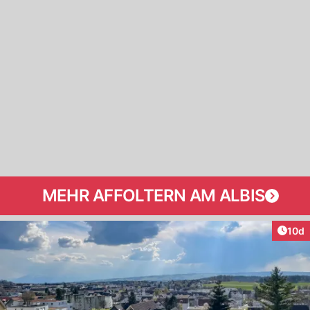
MEHR AFFOLTERN AM ALBIS
Artik
10d