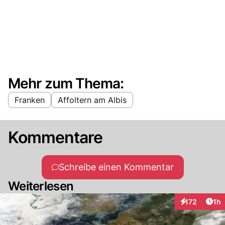
Mehr zum Thema:
Franken
Affoltern am Albis
Kommentare
Schreibe einen Kommentar
Weiterlesen
Art
172
1h
Interaktionen