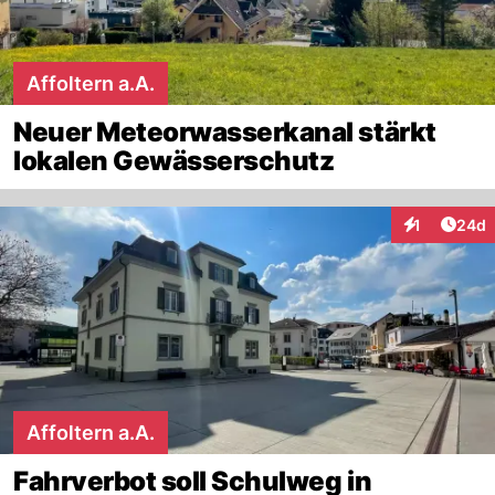
Affoltern a.A.
Neuer Meteorwasserkanal stärkt
lokalen Gewässerschutz
Artik
1
24d
Interaktione
Affoltern a.A.
Fahrverbot soll Schulweg in