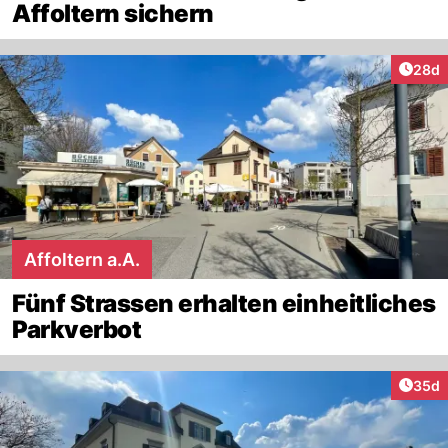
Affoltern sichern
Artik
28d
Affoltern a.A.
Fünf Strassen erhalten einheitliches
Parkverbot
Artik
35d