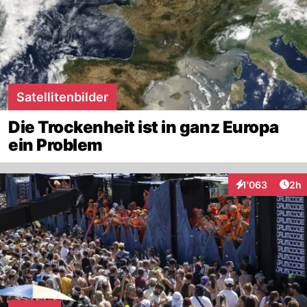
Satellitenbilder
Die Trockenheit ist in ganz Europa
ein Problem
Arti
1'063
2h
Interaktionen