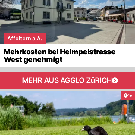
Affoltern a.A.
Mehrkosten bei Heimpelstrasse
West genehmigt
MEHR AUS AGGLO ZüRICH
Art
1d