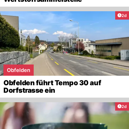
Arti
2d
Obfelden
Obfelden führt Tempo 30 auf
Dorfstrasse ein
Arti
2d