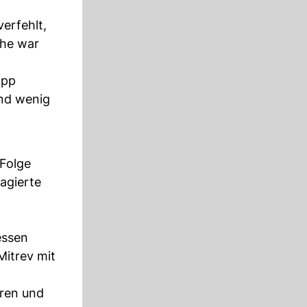
erfehlt,
ihe war
app
and wenig
 Folge
agierte
essen
Mitrev mit
eren und