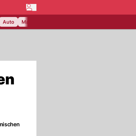
Auto
Matchcenter
Videos
Nau Plus
Lifestyle
en
 mischen