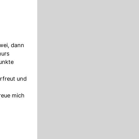
wei, dann
hurs
unkte
rfreut und
reue mich