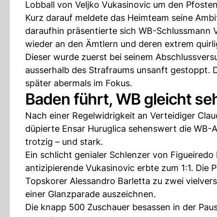
Lobball von Veljko Vukasinovic um den Pfosten
Kurz darauf meldete das Heimteam seine Ambit
daraufhin präsentierte sich WB-Schlussmann V
wieder an den Ämtlern und deren extrem quirli
Dieser wurde zuerst bei seinem Abschlussvers
ausserhalb des Strafraums unsanft gestoppt. D
später abermals im Fokus.
Baden führt, WB gleicht s
Nach einer Regelwidrigkeit an Verteidiger Clau
düpierte Ensar Huruglica sehenswert die WB-
trotzig – und stark.
Ein schlicht genialer Schlenzer von Figueiredo
antizipierende Vukasinovic erbte zum 1:1. Die 
Topskorer Alessandro Barletta zu zwei vielve
einer Glanzparade auszeichnen.
Die knapp 500 Zuschauer besassen in der Paus