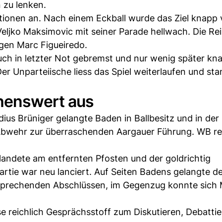
 zu lenken.
ionen an. Nach einem Eckball wurde das Ziel knapp v
eljko Maksimovic mit seiner Parade hellwach. Die Re
gen Marc Figueiredo.
uch in letzter Not gebremst und nur wenig später kn
er Unparteiische liess das Spiel weiterlaufen und st
ehenswert aus
dius Brüniger gelangte Baden in Ballbesitz und in der
Abwehr zur überraschenden Aargauer Führung. WB re
 landete am entfernten Pfosten und der goldrichtig
Partie war neu lanciert. Auf Seiten Badens gelangte d
rsprechenden Abschlüssen, im Gegenzug konnte sich 
e reichlich Gesprächsstoff zum Diskutieren, Debatti