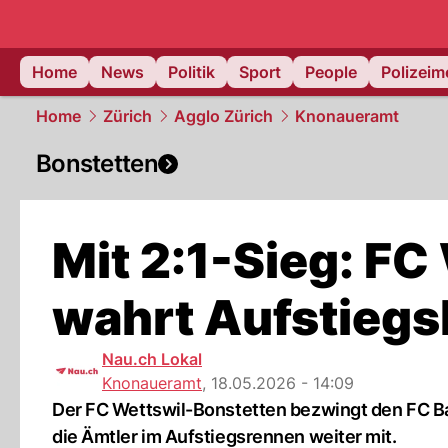
Home
News
Politik
Sport
People
Polizei
Home
Zürich
Agglo Zürich
Knonaueramt
Bonstetten
Mit 2:1-Sieg: F
wahrt Aufstieg
Nau.ch Lokal
Knonaueramt
,
18.05.2026 - 14:09
Der FC Wettswil-Bonstetten bezwingt den FC Ba
die Ämtler im Aufstiegsrennen weiter mit.