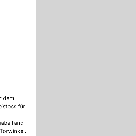
or dem
istoss für
.
gabe fand
Torwinkel.