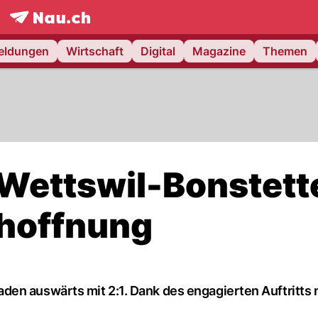
frontpage.
NAU.ch
meldungen
Wirtschaft
Digital
Magazine
Themen
C Wettswil-Bonstett
shoffnung
den auswärts mit 2:1. Dank des engagierten Auftritts