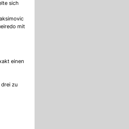
lte sich
Maksimovic
ueiredo mit
xakt einen
 drei zu