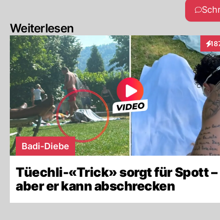
Sch
Weiterlesen
18
Inte
Badi-Diebe
Tüechli-«Trick» sorgt für Spott –
aber er kann abschrecken