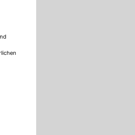
and
rlichen