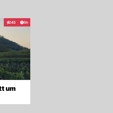
Artikel veröffentlicht:
245
5h
Interaktionen
tt um