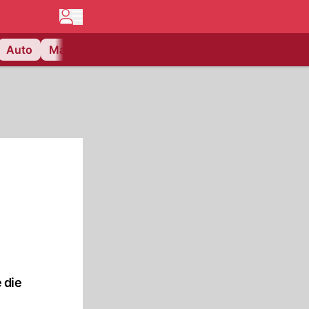
Auto
Matchcenter
Videos
Nau Plus
Lifestyle
 die