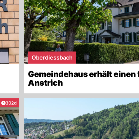
Oberdiessbach
Gemeindehaus erhält einen 
Anstrich
Artikel veröffentlicht:
302d