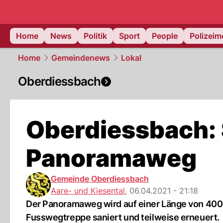
Home
News
Politik
Sport
People
Polizei
Home
Gemeindenews
Lokal
Oberdiessbach
Oberdiessbach:
Panoramaweg
Gemeinde Oberdiessbach
Aare- und Kiesental
,
06.04.2021 - 21:18
Der Panoramaweg wird auf einer Länge von 400
Fusswegtreppe saniert und teilweise erneuert.