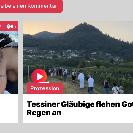
reibe einen Kommentar
Artikel veröffentlicht:
7
8h
raktionen
Prozession
Tessiner Gläubige flehen Go
Regen an