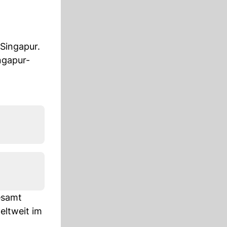
 Singapur.
ngapur-
esamt
ltweit im