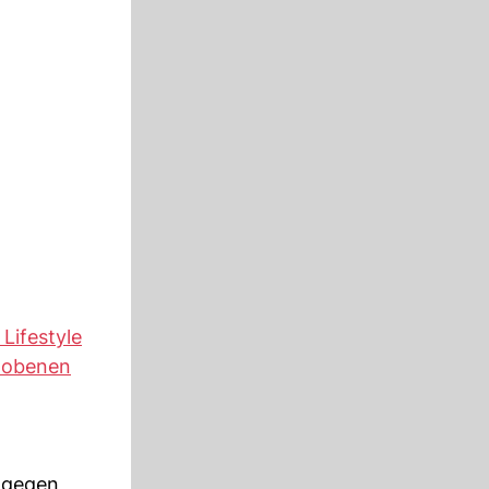
 Lifestyle
hobenen
ingegen