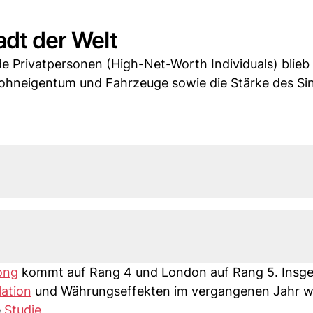
adt der Welt
de Privatpersonen (High-Net-Worth Individuals) blieb
ohneigentum und Fahrzeuge sowie die Stärke des Si
ong
kommt auf Rang 4 und London auf Rang 5. Insg
lation
und Währungseffekten im vergangenen Jahr we
e
Studie
.