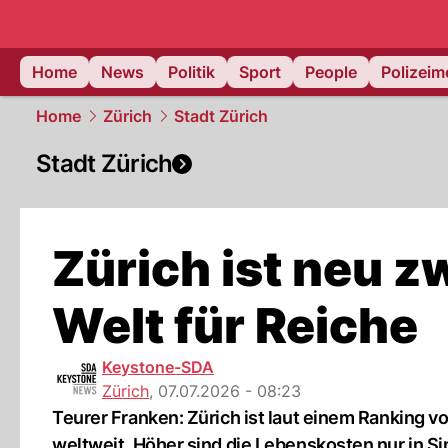
Home
News
Politik
Sport
People
Polizei
Home
Zürich
Stadt Zürich
Stadt Zürich
Zürich ist neu z
Welt für Reiche
Keystone-SDA
Zürich
,
07.07.2026 - 08:23
Teurer Franken: Zürich ist laut einem Ranking 
weltweit. Höher sind die Lebenskosten nur in Si