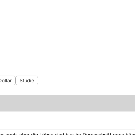
Dollar
Studie
er hoch, aber die Löhne sind hier im Durchschnitt noch höhe