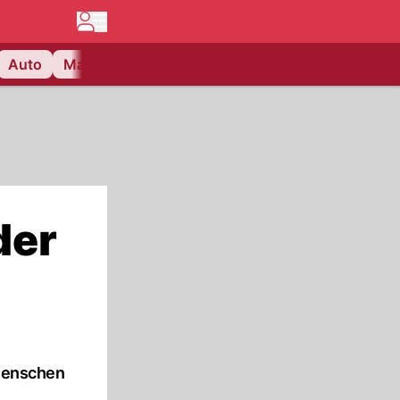
Auto
Matchcenter
Videos
Nau Plus
Lifestyle
der
 Menschen