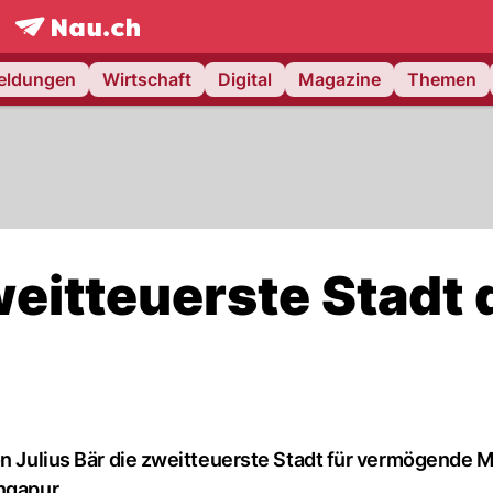
frontpage.
NAU.ch
meldungen
Wirtschaft
Digital
Magazine
Themen
weitteuerste Stadt 
von Julius Bär die zweitteuerste Stadt für vermögende
ngapur.