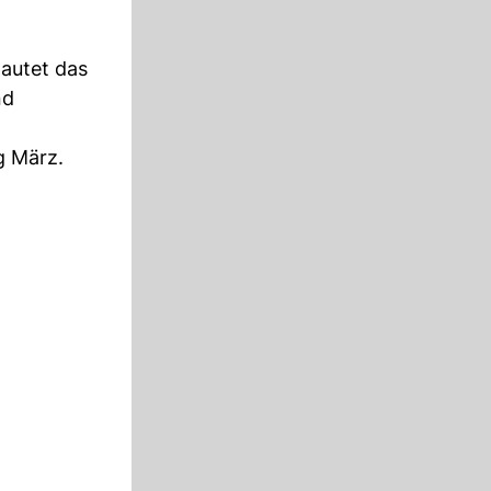
autet das
nd
g März.