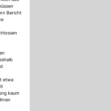
 müssen
rn Bericht
te
hlossen
uen
eshalb
nd
bt etwa
it
lung kaum
ihren