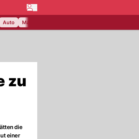
Auto
Matchcenter
Videos
Nau Plus
Lifestyle
e zu
ätten die
ut einer