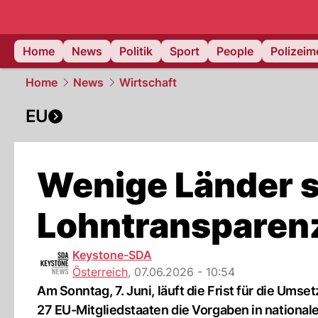
Home
News
Politik
Sport
People
Polizei
Home
News
Wirtschaft
EU
Wenige Länder s
Lohntransparen
Keystone-SDA
Österreich
,
07.06.2026 - 10:54
Am Sonntag, 7. Juni, läuft die Frist für die Ums
27 EU-Mitgliedstaaten die Vorgaben in nationale