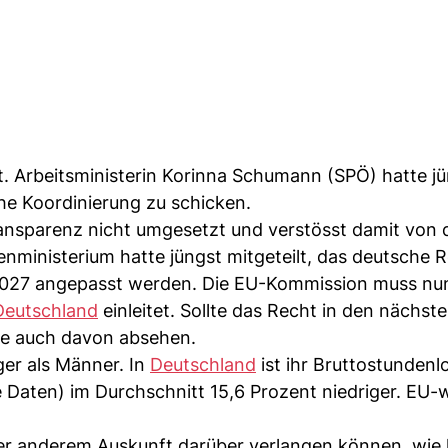
t. Arbeitsministerin Korinna Schumann (SPÖ) hatte jü
che Koordinierung zu schicken.
ansparenz nicht umgesetzt und verstösst damit von 
inisterium hatte jüngst mitgeteilt, das deutsche R
2027 angepasst werden. Die EU-Kommission muss nu
Deutschland
einleitet. Sollte das Recht in den nächst
ie auch davon absehen.
ger als Männer. In
Deutschland
ist ihr Bruttostundenl
Daten) im Durchschnitt 15,6 Prozent niedriger. EU-we
nter anderem Auskunft darüber verlangen können, wie