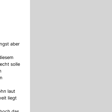
ngst aber
diesem
echt solle
n
en
ohn laut
it liegt
 hoch das