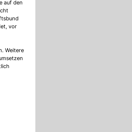
e auf den
icht
aftsbund
et, vor
n. Weitere
z umsetzen
lich