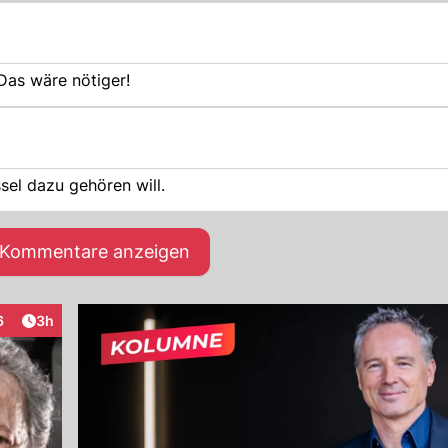
Das wäre nötiger!
sel dazu gehören will.
e Kommentare anzeigen
Artikel veröffentlicht:
6
3h
eraktionen