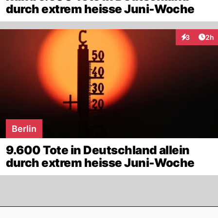
durch extrem heisse Juni-Woche
Arti
3
2h
Interaktion
Berlin
9.600 Tote in Deutschland allein
durch extrem heisse Juni-Woche
Footer