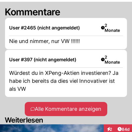
Kommentare
Artikel veröff
2
User #2465 (nicht angemeldet)
Monate
Nie und nimmer, nur VW !!!!!!
Artikel veröff
2
User #397 (nicht angemeldet)
Monate
Würdest du in XPeng-Aktien investieren? Ja
habe ich bereits da dies viel Innovativer ist
als VW
Alle Kommentare anzeigen
Weiterlesen
Artik
2
84d
Interaktionen