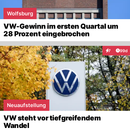
Wolfsburg
VW-Gewinn im ersten Quartal um
28 Prozent eingebrochen
Artik
7
99d
Interaktionen
Neuaufstellung
VW steht vor tiefgreifendem
Wandel