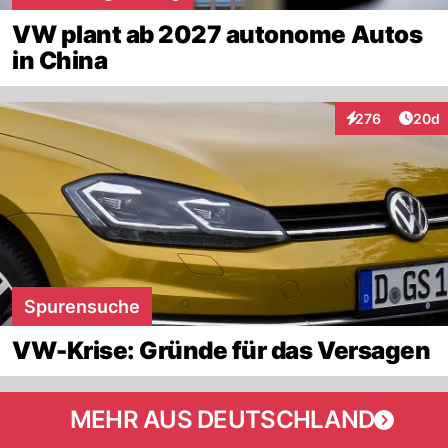
VW plant ab 2027 autonome Autos
in China
Artik
276
20d
Interaktionen
Spurensuche
VW-Krise: Gründe für das Versagen
MEHR AUS DEUTSCHLAND