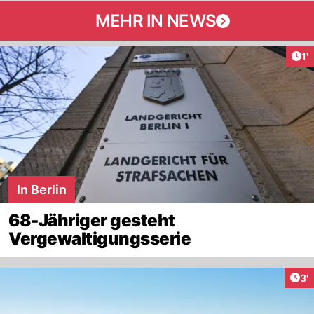
MEHR IN NEWS
Art
1'
In Berlin
68-Jähriger gesteht
Vergewaltigungsserie
Art
3'