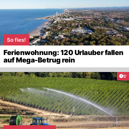
So fies!
Ferienwohnung: 120 Urlauber fallen
auf Mega-Betrug rein
Art
5'