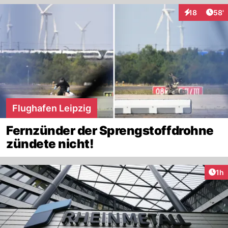
Arti
18
58'
Interaktionen
Flughafen Leipzig
Fernzünder der Sprengstoffdrohne
zündete nicht!
Art
1h