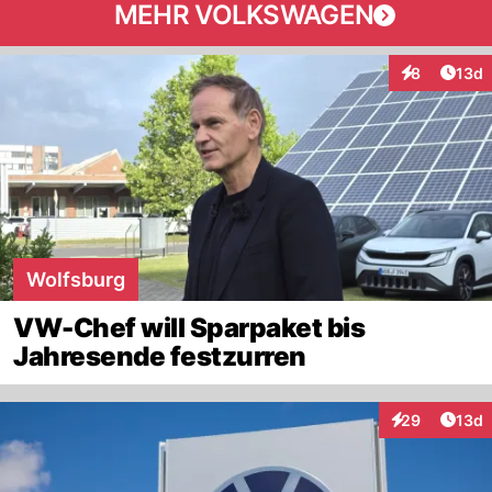
MEHR VOLKSWAGEN
Artik
8
13d
Interaktione
Wolfsburg
VW-Chef will Sparpaket bis
Jahresende festzurren
Artik
29
13d
Interaktionen