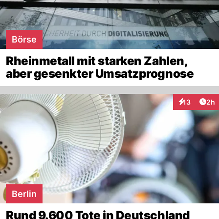
Börse
Rheinmetall mit starken Zahlen,
aber gesenkter Umsatzprognose
Arti
13
2h
Interaktione
Berlin
Rund 9.600 Tote in Deutschland