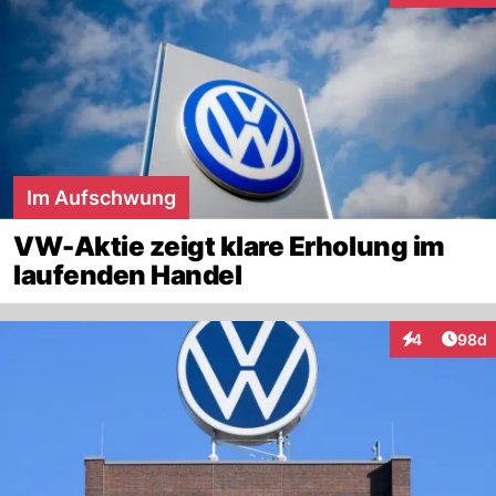
Im Aufschwung
VW-Aktie zeigt klare Erholung im
laufenden Handel
Artik
4
98d
Interaktionen