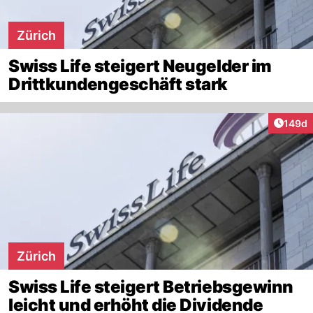
Zürich
Swiss Life steigert Neugelder im
Drittkundengeschäft stark
Artike
149d
Zürich
Swiss Life steigert Betriebsgewinn
leicht und erhöht die Dividende