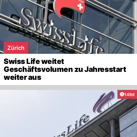
Zürich
Swiss Life weitet
Geschäftsvolumen zu Jahresstart
weiter aus
Artike
149d