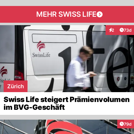
MEHR SWISS LIFE
Artik
2
73d
Interaktionen
Zürich
Swiss Life steigert Prämienvolumen
im BVG-Geschäft
Artik
79d