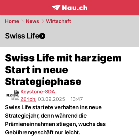
frontpage.
NAU.ch
Home
News
Wirtschaft
Swiss Life
Swiss Life mit harzigem
Start in neue
Strategiephase
Keystone-SDA
Zürich
,
03.09.2025 - 13:47
Swiss Life startete verhalten ins neue
Strategiejahr, denn während die
Prämieneinnahmen stiegen, wuchs das
Gebührengeschäft nur leicht.