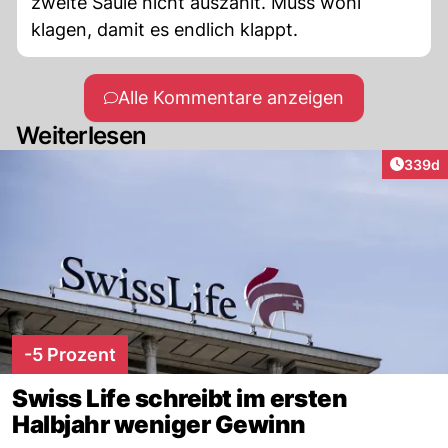
zweite Säule nicht auszahlt. Muss wohl
klagen, damit es endlich klappt.
Alle Kommentare anzeigen
Weiterlesen
Artikel
339d
-5 Prozent
Swiss Life schreibt im ersten
Halbjahr weniger Gewinn