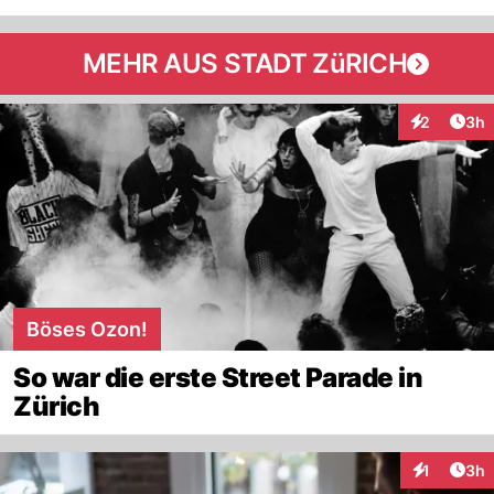
MEHR AUS STADT ZüRICH
Arti
2
3h
Interaktion
Böses Ozon!
So war die erste Street Parade in
Zürich
Arti
1
3h
Interaktion