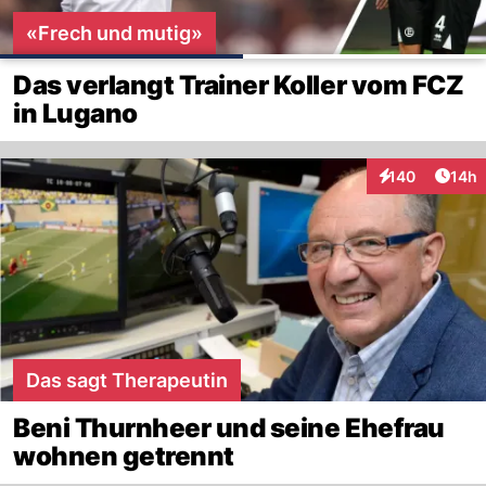
«Frech und mutig»
Das verlangt Trainer Koller vom FCZ
in Lugano
Artik
140
14h
Interaktionen
Das sagt Therapeutin
Beni Thurnheer und seine Ehefrau
wohnen getrennt