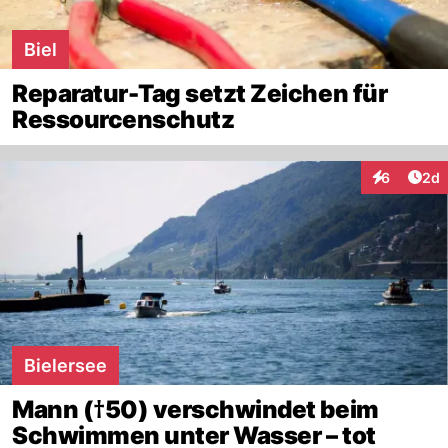
Biel
Reparatur-Tag setzt Zeichen für
Ressourcenschutz
Arti
6
2d
Interaktion
Bielersee
Mann (†50) verschwindet beim
Schwimmen unter Wasser – tot