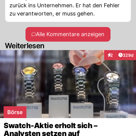
zurück ins Unternehmen. Er hat den Fehler
zu verantworten, er muss gehen.
Alle Kommentare anzeigen
Weiterlesen
Artikel
2
329d
Interaktionen
Börse
Swatch-Aktie erholt sich –
Analysten setzen auf