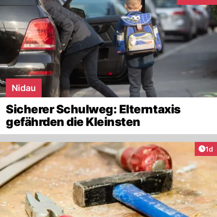
Interaktion
Nidau
Sicherer Schulweg: Elterntaxis
gefährden die Kleinsten
Art
1d