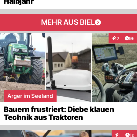
Halbjahr
MEHR AUS BIEL
Arti
17
9h
Interaktione
Ärger im Seeland
Bauern frustriert: Diebe klauen
Technik aus Traktoren
Art
1
1d