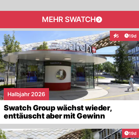
MEHR SWATCH
Artik
5
19d
Interaktione
Halbjahr 2026
Swatch Group wächst wieder,
enttäuscht aber mit Gewinn
Artik
19d