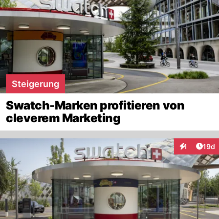
Steigerung
Swatch-Marken profitieren von
cleverem Marketing
Artik
1
19d
Interaktione