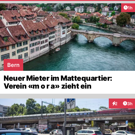
Art
1h
Bern
Neuer Mieter im Mattequartier:
Verein «m o r a» zieht ein
Arti
2
3h
Interaktion