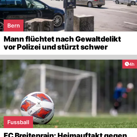
Bern
Mann flüchtet nach Gewaltdelikt
vor Polizei und stürzt schwer
Arti
4h
Fussball
FC Breitenrain: Heimauftakt gegen