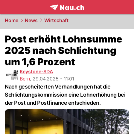
frontpage.
NAU.ch
Home
News
Wirtschaft
Post erhöht Lohnsumme
2025 nach Schlichtung
um 1,6 Prozent
Keystone-SDA
Bern
,
29.04.2025 - 11:01
Nach gescheiterten Verhandlungen hat die
Schlichtungskommission eine Lohnerhöhung bei
der Post und Postfinance entschieden.