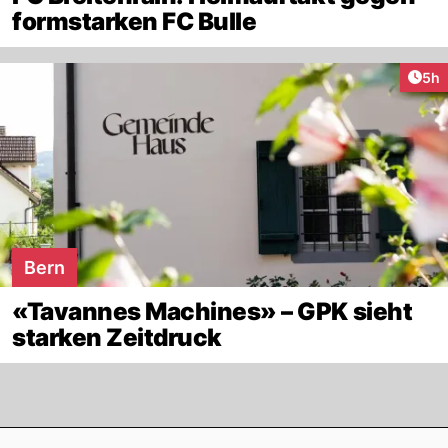
formstarken FC Bulle
Arti
5h
Bern
«Tavannes Machines» – GPK sieht
starken Zeitdruck
Footer