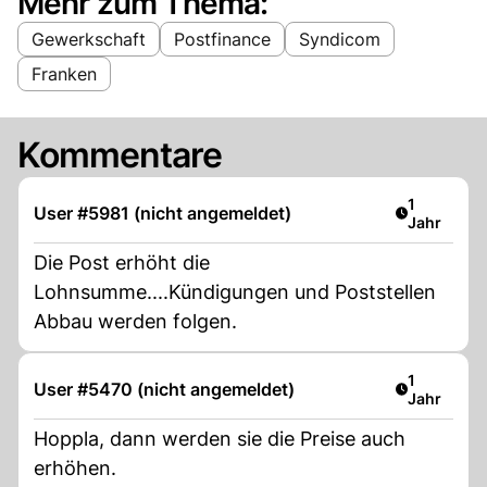
Mehr zum Thema:
Gewerkschaft
Postfinance
Syndicom
Franken
Kommentare
Artikel ver
1
User #5981 (nicht angemeldet)
Jahr
Die Post erhöht die
Lohnsumme....Kündigungen und Poststellen
Abbau werden folgen.
Artikel ver
1
User #5470 (nicht angemeldet)
Jahr
Hoppla, dann werden sie die Preise auch
erhöhen.