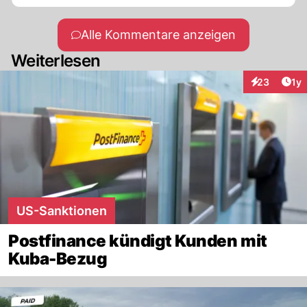
Alle Kommentare anzeigen
Weiterlesen
Art
23
1y
Interaktione
US-Sanktionen
Postfinance kündigt Kunden mit
Kuba-Bezug