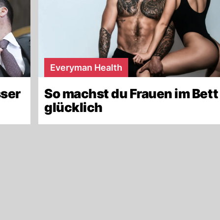
Everyman Health
sser
So machst du Frauen im Bett
glücklich