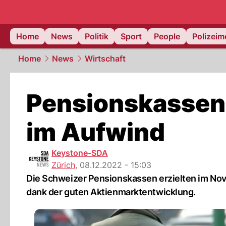
Home
News
Politik
Sport
People
Polizei
Home
News
Wirtschaft
Pensionskassen
im Aufwind
Keystone-SDA
Zürich
,
08.12.2022 - 15:03
Die Schweizer Pensionskassen erzielten im Nov
dank der guten Aktienmarktentwicklung.