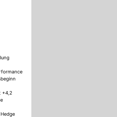
lung
erformance
sbeginn
t +4,2
ie
t Hedge