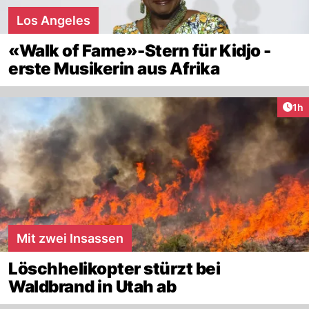
Los Angeles
«Walk of Fame»-Stern für Kidjo -
erste Musikerin aus Afrika
Art
1h
Mit zwei Insassen
Löschhelikopter stürzt bei
Waldbrand in Utah ab