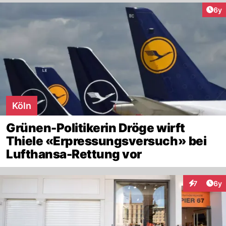
Arti
6y
Köln
Grünen-Politikerin Dröge wirft
Thiele «Erpressungsversuch» bei
Lufthansa-Rettung vor
Arti
7
6y
Interaktion