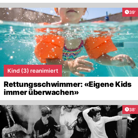
Arti
39'
Kind (3) reanimiert
Rettungsschwimmer: «Eigene Kids
immer überwachen»
Arti
38'