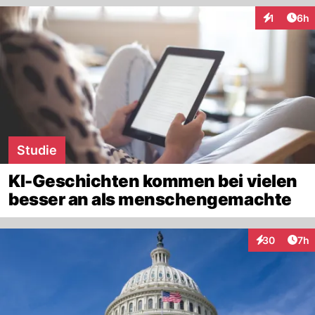
Arti
1
6h
Interaktion
Studie
KI-Geschichten kommen bei vielen
besser an als menschengemachte
Arti
30
7h
Interaktionen