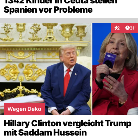
1342 Kinder in Ceuta stellen
Spanien vor Probleme
Arti
2
31'
Interaktion
Wegen Deko
Hillary Clinton vergleicht Trump
mit Saddam Hussein