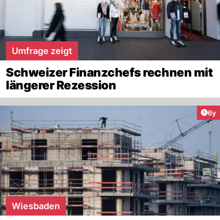
Umfrage zeigt
Schweizer Finanzchefs rechnen mit
längerer Rezession
Arti
6y
Wiesbaden