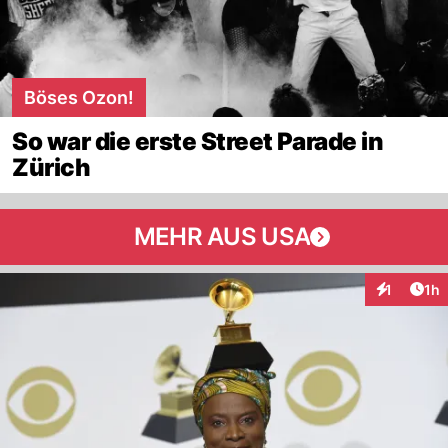
Böses Ozon!
So war die erste Street Parade in
Zürich
MEHR AUS USA
Art
1
1h
Interaktion