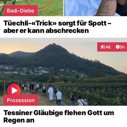
Badi-Diebe
Tüechli-«Trick» sorgt für Spott –
aber er kann abschrecken
Arti
246
5h
Interaktionen
Prozession
Tessiner Gläubige flehen Gott um
Regen an