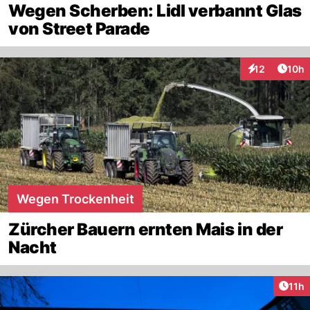
Wegen Scherben: Lidl verbannt Glas
von Street Parade
Artik
12
10h
Interaktionen
Wegen Trockenheit
Zürcher Bauern ernten Mais in der
Nacht
Artik
11h