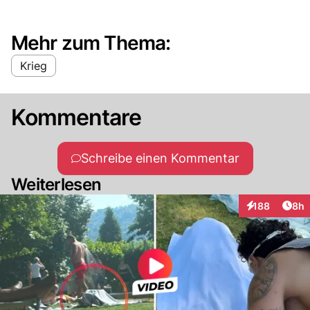
Mehr zum Thema:
Krieg
Kommentare
Schreibe einen Kommentar
Weiterlesen
Arti
188
8h
Interaktionen