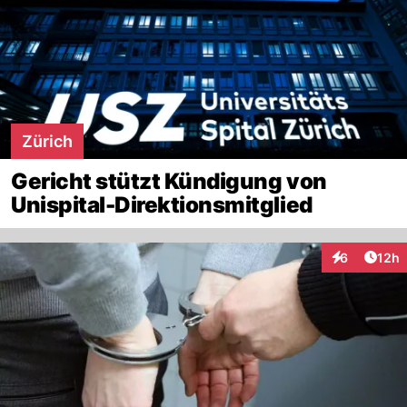
Zürich
Gericht stützt Kündigung von
Unispital-Direktionsmitglied
Artik
6
12h
Interaktione