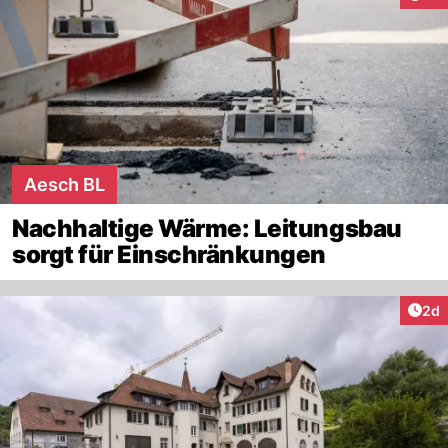
Aesch BL
Nachhaltige Wärme: Leitungsbau
sorgt für Einschränkungen
Arti
2d