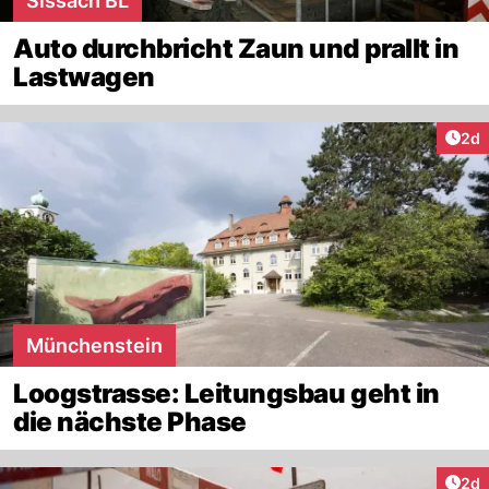
Sissach BL
Auto durchbricht Zaun und prallt in
Lastwagen
Arti
2d
Münchenstein
Loogstrasse: Leitungsbau geht in
die nächste Phase
Arti
2d