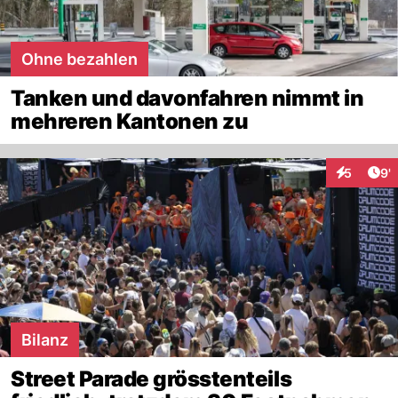
Ohne bezahlen
Tanken und davonfahren nimmt in
mehreren Kantonen zu
Art
5
9'
Interaktio
Bilanz
Street Parade grösstenteils