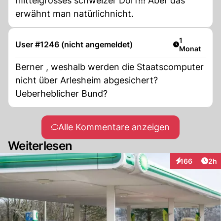
mittelgrosses schweizer Dorf!!! Aber das
erwähnt man natürlichnicht.
Artikel veröf
1
User #1246 (nicht angemeldet)
Monat
Berner , weshalb werden die Staatscomputer
nicht über Arlesheim abgesichert?
Ueberheblicher Bund?
Alle Kommentare anzeigen
Weiterlesen
Arti
166
2h
Interaktionen