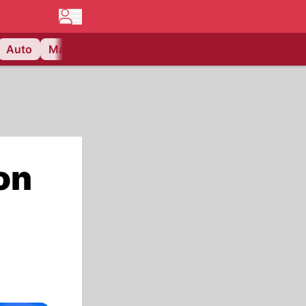
Auto
Matchcenter
Videos
Nau Plus
Lifestyle
on