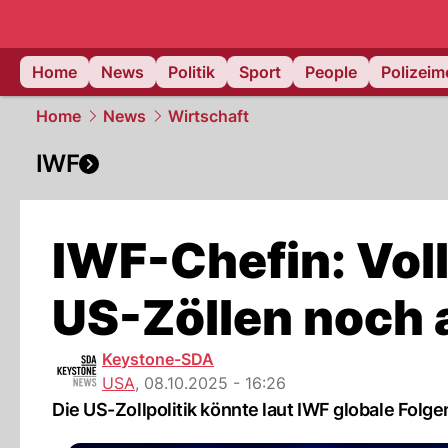
Home
News
Politik
Sport
People
Polizei
Home
News
Wirtschaft
IWF
IWF-Chefin: Vol
US-Zöllen noch
Keystone-SDA
USA
,
08.10.2025 - 16:26
Die US-Zollpolitik könnte laut IWF globale Folge