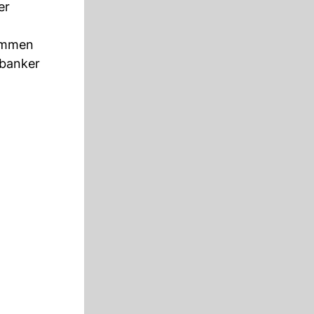
er
ommen
lbanker