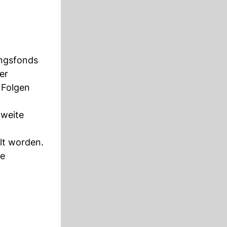
ungsfonds
er
 Folgen
zweite
lt worden.
te