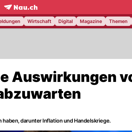
frontpage.
NAU.ch
meldungen
Wirtschaft
Digital
Magazine
Themen
le Auswirkungen v
 abzuwarten
n haben, darunter Inflation und Handelskriege.