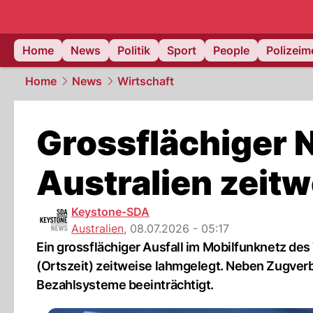
Home
News
Politik
Sport
People
Polizei
Home
News
Wirtschaft
Grossflächiger N
Australien zeit
Keystone-SDA
Australien
,
08.07.2026 - 05:17
Ein grossflächiger Ausfall im Mobilfunknetz de
(Ortszeit) zeitweise lahmgelegt. Neben Zugver
Bezahlsysteme beeinträchtigt.