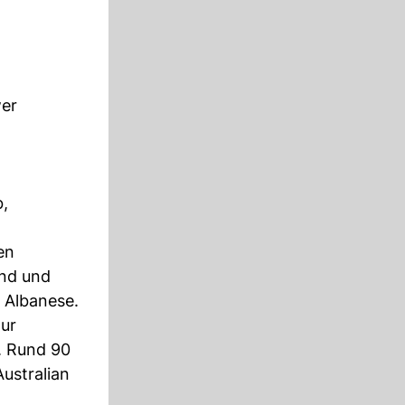
wer
b,
en
end und
 Albanese.
zur
. Rund 90
ustralian