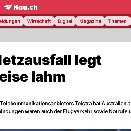
frontpage.
NAU.ch
meldungen
Wirtschaft
Digital
Magazine
Themen
etzausfall legt
weise lahm
s Telekommunikationsanbieters Telstra hat Australien
bindungen waren auch der Flugverkehr sowie Notrufe 