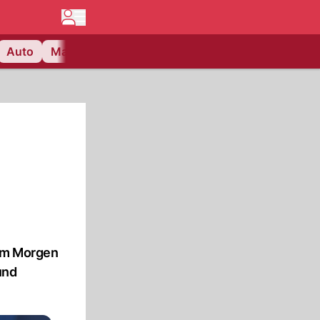
Auto
Matchcenter
Videos
Nau Plus
Lifestyle
 am Morgen
und