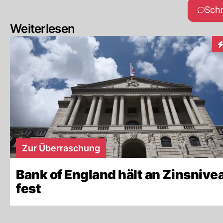
Sch
Weiterlesen
I
Zur Überraschung
Bank of England hält an Zinsnive
fest