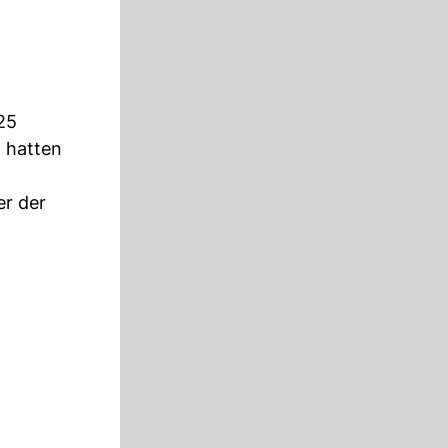
,25
 hatten
er der