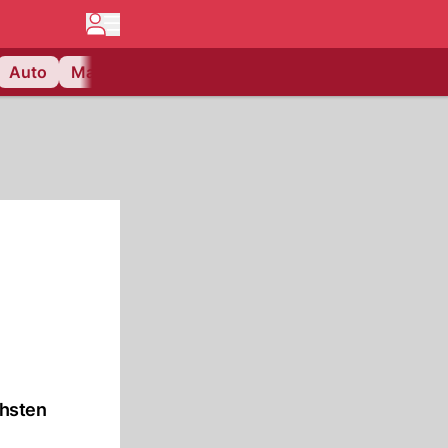
Auto
Matchcenter
Videos
Nau Plus
Lifestyle
chsten