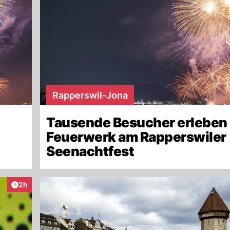
Rapperswil-Jona
Tausende Besucher erleben
Feuerwerk am Rapperswiler
Seenachtfest
Artikel veröffentlicht:
2h