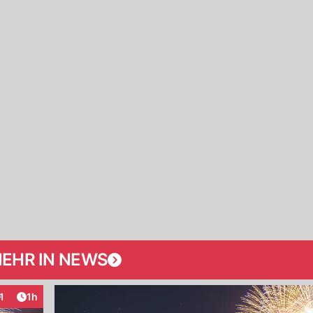
EHR IN NEWS
Artikel veröffentlicht:
1
1h
nteraktionen