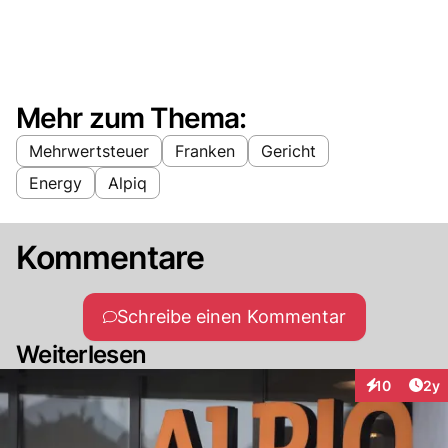
Mehr zum Thema:
Mehrwertsteuer
Franken
Gericht
Energy
Alpiq
Kommentare
Schreibe einen Kommentar
Weiterlesen
Arti
10
2y
Interaktione