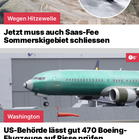
Wegen Hitzewelle
Jetzt muss auch Saas-Fee
Sommerskigebiet schliessen
Art
6'
Washington
US-Behörde lässt gut 470 Boeing-
Flugzeuge auf Risse prüfen