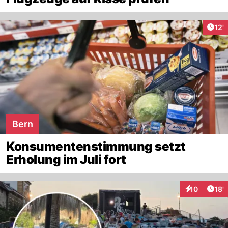
Arti
12'
Bern
Konsumentenstimmung setzt
Erholung im Juli fort
Arti
10
18'
Interaktionen