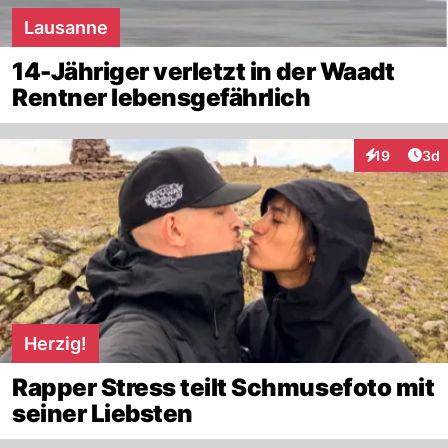
Lausanne
14-Jähriger verletzt in der Waadt
Rentner lebensgefährlich
Arti
19
3d
Interaktione
Herzig!
Rapper Stress teilt Schmusefoto mit
seiner Liebsten