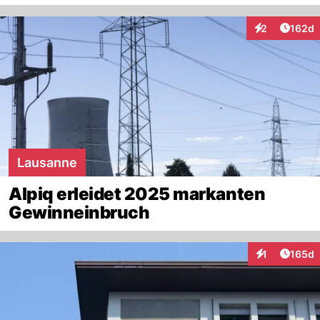
Artike
2
162d
Interaktionen
Lausanne
Alpiq erleidet 2025 markanten
Gewinneinbruch
Artike
1
165d
Interaktionen