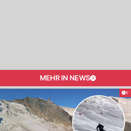
MEHR IN NEWS
Art
1'