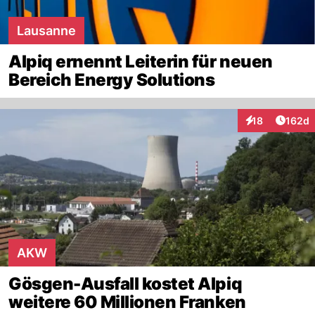
Lausanne
Alpiq ernennt Leiterin für neuen
Bereich Energy Solutions
Artike
18
162d
Interaktionen
AKW
Gösgen-Ausfall kostet Alpiq
weitere 60 Millionen Franken