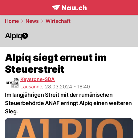
frontpage.
NAU.ch
Home
News
Wirtschaft
Alpiq
Alpiq siegt erneut im
Steuerstreit
Keystone-SDA
Lausanne
,
28.03.2024 - 18:40
Im langjährigen Streit mit der rumänischen
Steuerbehörde ANAF erringt Alpiq einen weiteren
Sieg.