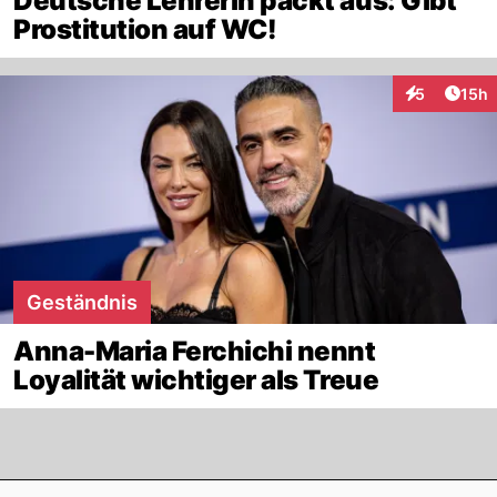
Deutsche Lehrerin packt aus: Gibt
Prostitution auf WC!
Artik
5
15h
Interaktione
Geständnis
Anna-Maria Ferchichi nennt
Loyalität wichtiger als Treue