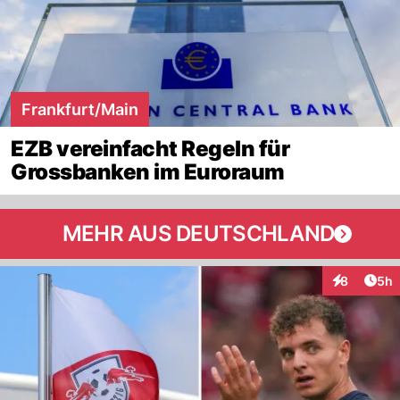
Frankfurt/Main
EZB vereinfacht Regeln für
Grossbanken im Euroraum
MEHR AUS DEUTSCHLAND
Arti
8
5h
Interaktion