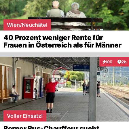
Wien/Neuchâtel
40 Prozent weniger Rente für
Frauen in Österreich als für Männer
Arti
100
2h
Interaktionen
Voller Einsatz!
Berner Bus-Chauffeur sucht