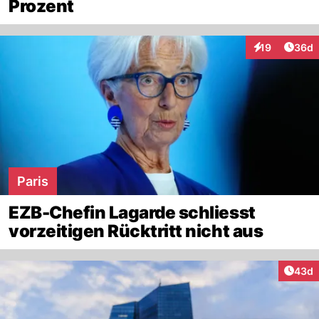
Prozent
Artik
19
36d
Interaktionen
Paris
EZB-Chefin Lagarde schliesst
vorzeitigen Rücktritt nicht aus
Artik
43d