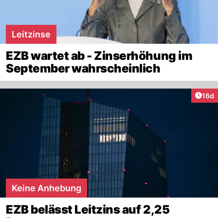
Leitzinse
EZB wartet ab - Zinserhöhung im
September wahrscheinlich
Artik
16d
Keine Anhebung
EZB belässt Leitzins auf 2,25