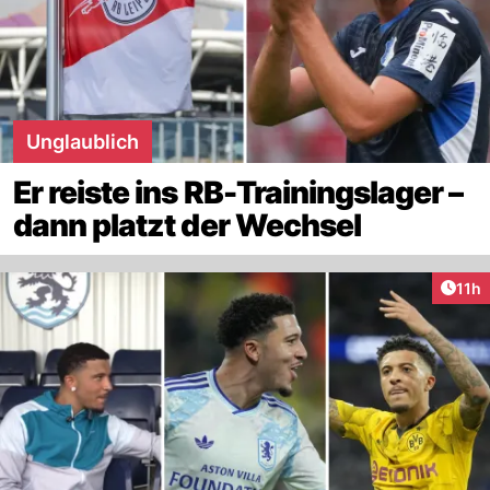
Unglaublich
Er reiste ins RB-Trainingslager –
dann platzt der Wechsel
Artik
11h