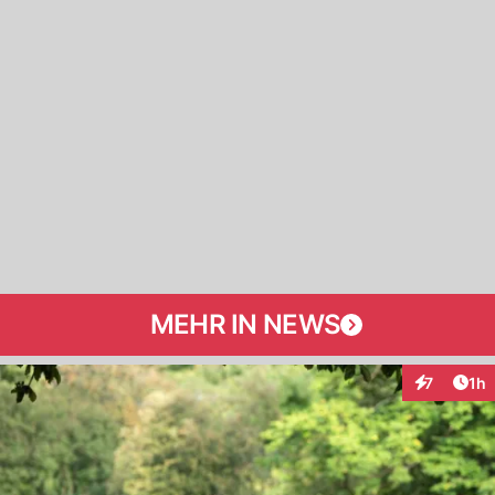
MEHR IN NEWS
Art
7
1h
Interaktion