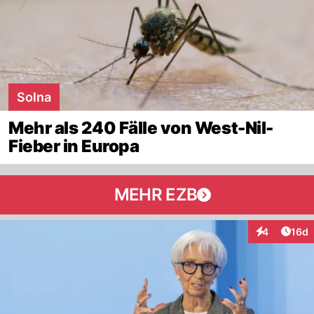
Solna
Mehr als 240 Fälle von West-Nil-
Fieber in Europa
MEHR EZB
Artik
4
16d
Interaktione