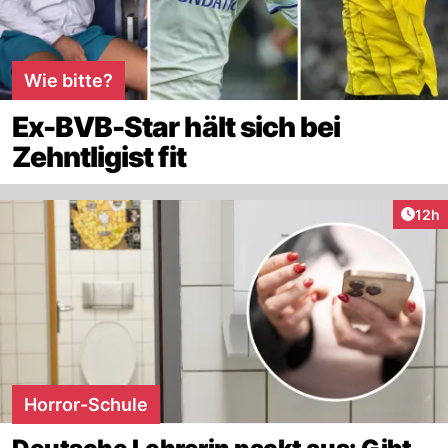
Wie bitte?
Ex-BVB-Star hält sich bei
Zehntligist fit
Artik
12h
Horror-Schule