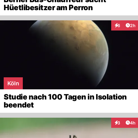
Hüetlibesitzer am Perron
Arti
6
2h
Interaktion
Köln
Studie nach 100 Tagen in Isolation
beendet
Arti
3
4h
Interaktion