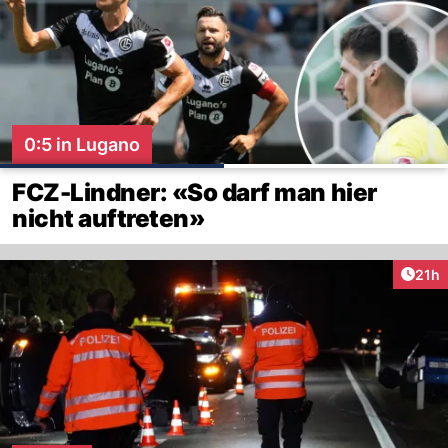
0:5 in Lugano
FCZ-Lindner: «So darf man hier
nicht auftreten»
Artik
21h