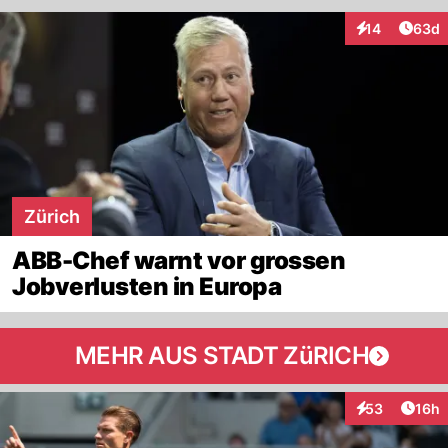
Artik
14
63d
Interaktionen
Zürich
ABB-Chef warnt vor grossen
Jobverlusten in Europa
MEHR AUS STADT ZüRICH
Artik
53
16h
Interaktionen