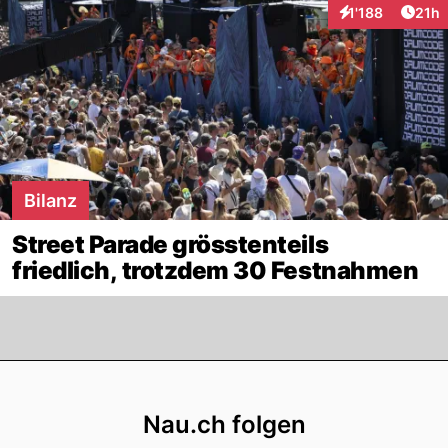
Artik
1'188
21h
Interaktionen
Bilanz
Street Parade grösstenteils
friedlich, trotzdem 30 Festnahmen
Footer
Nau.ch folgen