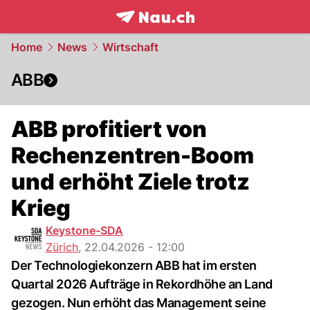
frontpage.
NAU.ch
Home
News
Wirtschaft
ABB
ABB profitiert von
Rechenzentren-Boom
und erhöht Ziele trotz
Krieg
Keystone-SDA
Zürich
,
22.04.2026 - 12:00
Der Technologiekonzern ABB hat im ersten
Quartal 2026 Aufträge in Rekordhöhe an Land
gezogen. Nun erhöht das Management seine