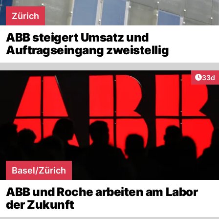
Zürich
ABB steigert Umsatz und
Auftragseingang zweistellig
Artik
33d
Basel/Zürich
ABB und Roche arbeiten am Labor
der Zukunft