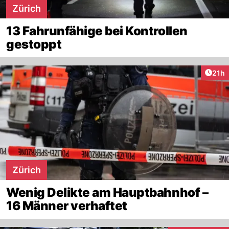
Zürich
13 Fahrunfähige bei Kontrollen
gestoppt
Artik
21h
Zürich
Wenig Delikte am Hauptbahnhof –
16 Männer verhaftet