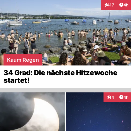
Arti
417
4h
Interaktionen
Kaum Regen
34 Grad: Die nächste Hitzewoche
startet!
Arti
14
4h
Interaktione