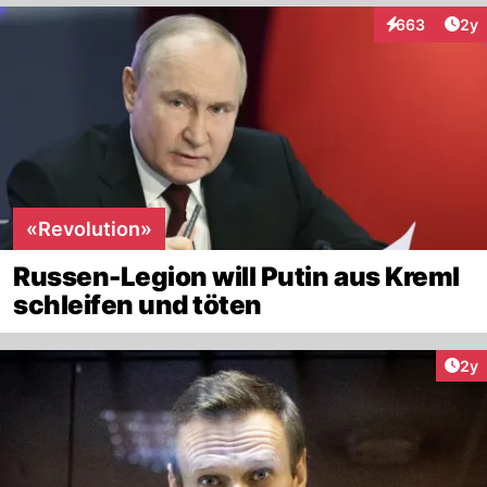
Arti
663
2y
Interaktionen
«Revolution»
Russen-Legion will Putin aus Kreml
schleifen und töten
Arti
2y