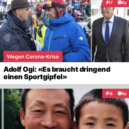
Arti
17
6y
Interaktione
Wegen Corona-Krise
Adolf Ogi: «Es braucht dringend
einen Sportgipfel»
Arti
18
6y
Interaktione