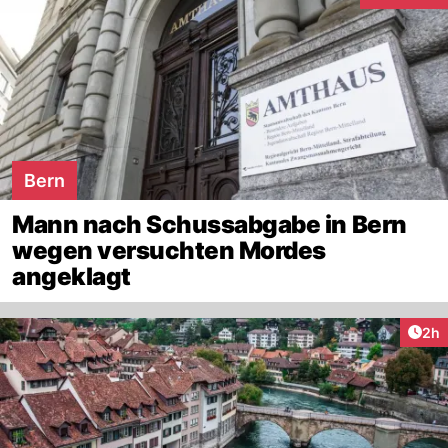
Bern
Mann nach Schussabgabe in Bern
wegen versuchten Mordes
angeklagt
Arti
2h