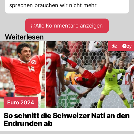
sprechen brauchen wir nicht mehr
Alle Kommentare anzeigen
Weiterlesen
Arti
2
2y
Interaktion
Euro 2024
So schnitt die Schweizer Nati an den
Endrunden ab