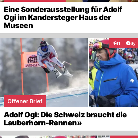
Eine Sonderausstellung für Adolf
Ogi im Kandersteger Haus der
Museen
Arti
41
6y
Interaktione
Offener Brief
Adolf Ogi: Die Schweiz braucht die
Lauberhorn-Rennen»