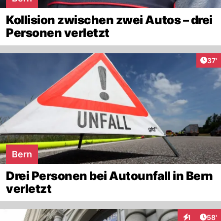
Kollision zwischen zwei Autos – drei
Personen verletzt
Arti
37'
Bern
Drei Personen bei Autounfall in Bern
verletzt
Arti
1
58'
Interaktion