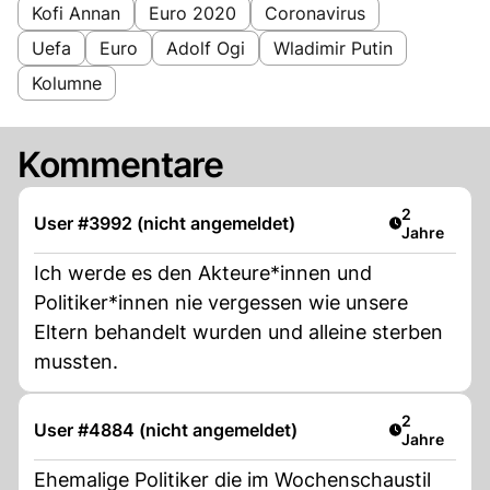
Kofi Annan
Euro 2020
Coronavirus
Uefa
Euro
Adolf Ogi
Wladimir Putin
Kolumne
Kommentare
Artikel verö
2
User #3992 (nicht angemeldet)
Jahre
Ich werde es den Akteure*innen und
Politiker*innen nie vergessen wie unsere
Eltern behandelt wurden und alleine sterben
mussten.
Artikel verö
2
User #4884 (nicht angemeldet)
Jahre
Ehemalige Politiker die im Wochenschaustil