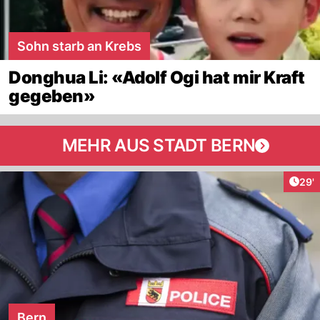
Sohn starb an Krebs
Donghua Li: «Adolf Ogi hat mir Kraft
gegeben»
MEHR AUS STADT BERN
Arti
29'
Bern