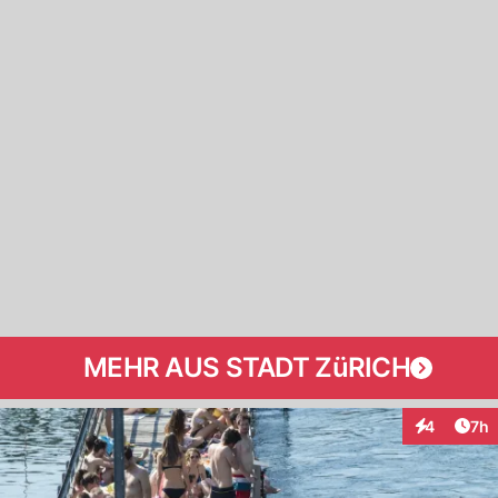
MEHR AUS STADT ZüRICH
Arti
4
7h
Interaktion