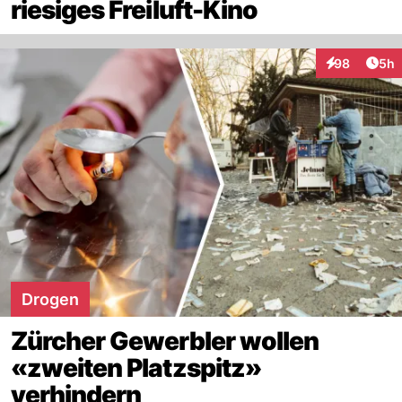
riesiges Freiluft-Kino
Arti
98
5h
Interaktionen
Drogen
Zürcher Gewerbler wollen
«zweiten Platzspitz»
verhindern