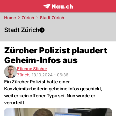
frontpage.
NAU.ch
Home
Zürich
Stadt Zürich
Stadt Zürich
Zürcher Polizist plaudert
Geheim-Infos aus
Etienne Sticher
Zürich
,
13.10.2024 - 06:36
Ein Zürcher Polizist hatte einer
Kanzleimitarbeiterin geheime Infos geschickt,
weil er «ein offener Typ» sei. Nun wurde er
verurteilt.