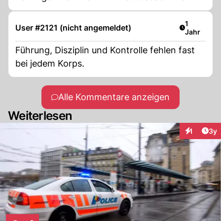
Artikel ver
1
User #2121 (nicht angemeldet)
Jahr
Führung, Disziplin und Kontrolle fehlen fast
bei jedem Korps.
Alle Kommentare anzeigen
Weiterlesen
Arti
1
3y
Interaktion