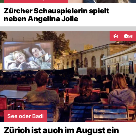
Zürcher Schauspielerin spielt
neben Angelina Jolie
Arti
4
9h
Interaktion
See oder Badi
Zürich ist auch im August ein