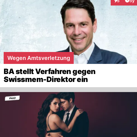
Arti
5
5y
Interaktion
Wegen Amtsverletzung
BA stellt Verfahren gegen
Swissmem-Direktor ein