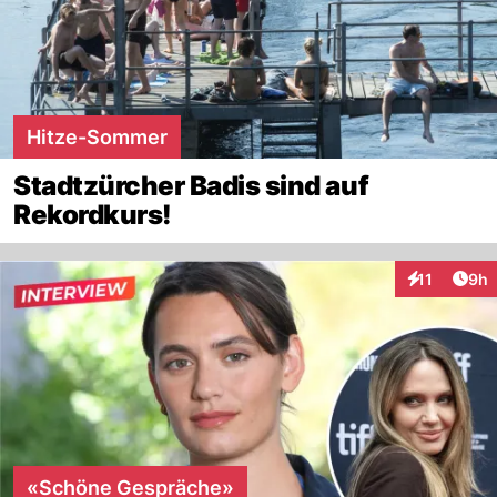
Hitze-Sommer
Stadtzürcher Badis sind auf
Rekordkurs!
Arti
11
9h
Interaktione
«Schöne Gespräche»