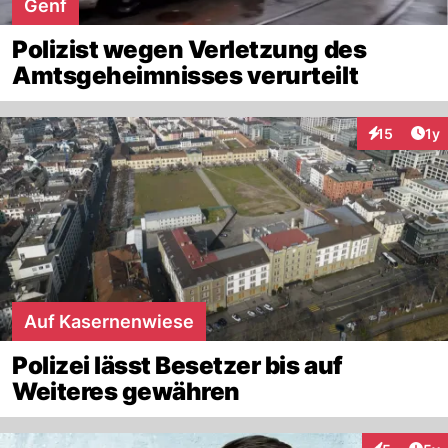
Genf
Polizist wegen Verletzung des
Amtsgeheimnisses verurteilt
Art
15
1y
Interaktione
Auf Kasernenwiese
Polizei lässt Besetzer bis auf
Weiteres gewähren