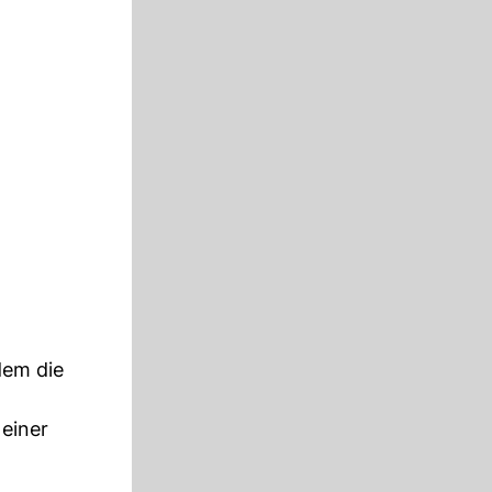
dem die
 einer