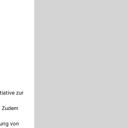
iative zur
t. Zudem
gung von