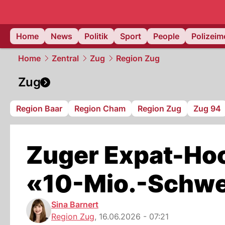
Home
News
Politik
Sport
People
Polizei
Home
Zentral
Zug
Region Zug
Zug
Region Baar
Region Cham
Region Zug
Zug 94
Zuger Expat-Hoc
«10-Mio.-Schwe
Sina Barnert
Region Zug
,
16.06.2026 - 07:21