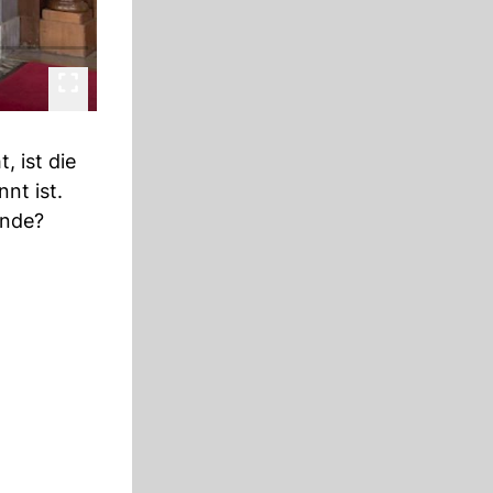
 ist die
nt ist.
inde?