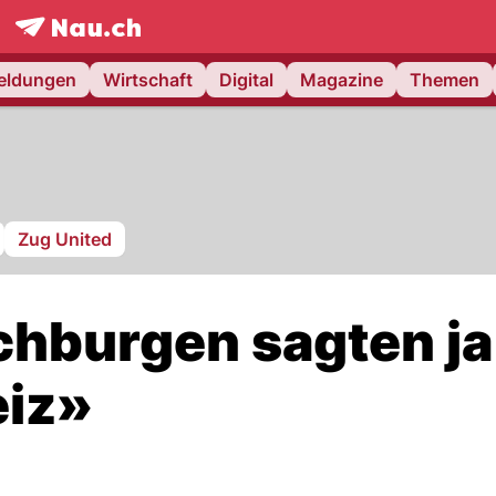
frontpage.
NAU.ch
meldungen
Wirtschaft
Digital
Magazine
Themen
Zug United
hburgen sagten ja
iz»