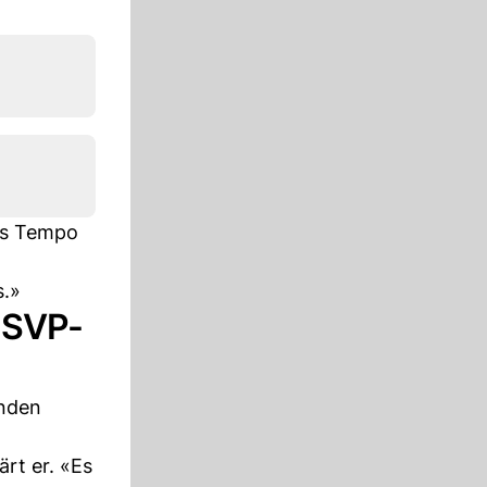
das Tempo
s.»
 SVP-
inden
ärt er. «Es