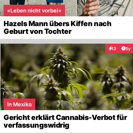
«Leben nicht vorbei»
Hazels Mann übers Kiffen nach
Geburt von Tochter
Arti
13
5y
Interaktione
In Mexiko
Gericht erklärt Cannabis-Verbot für
verfassungswidrig