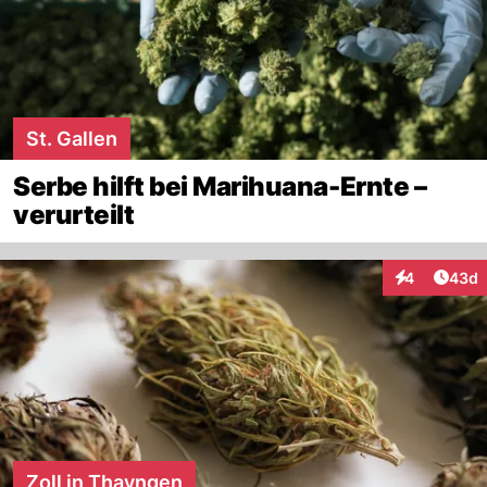
St. Gallen
Serbe hilft bei Marihuana-Ernte –
verurteilt
Artik
4
43d
Interaktionen
Zoll in Thayngen