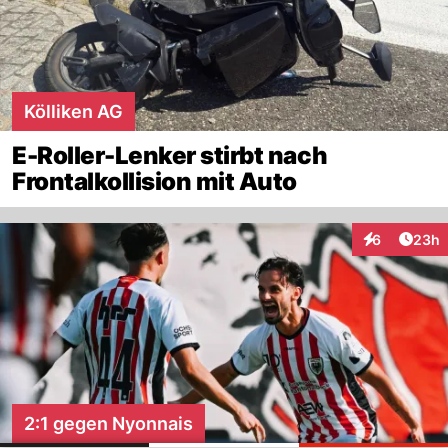
Kölliken AG
E-Roller-Lenker stirbt nach
Frontalkollision mit Auto
Artik
6
23h
Interaktionen
2:1 gegen Nyonnais