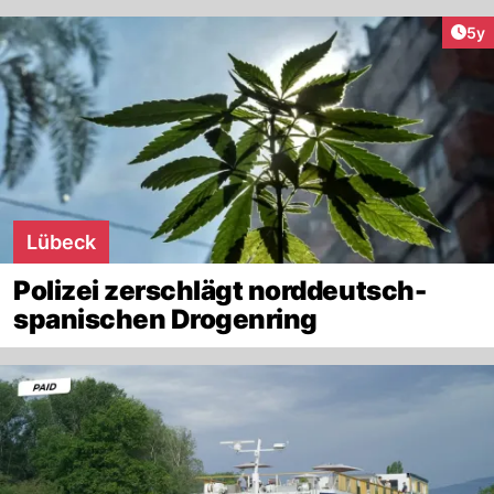
Arti
5y
Lübeck
Polizei zerschlägt norddeutsch-
spanischen Drogenring