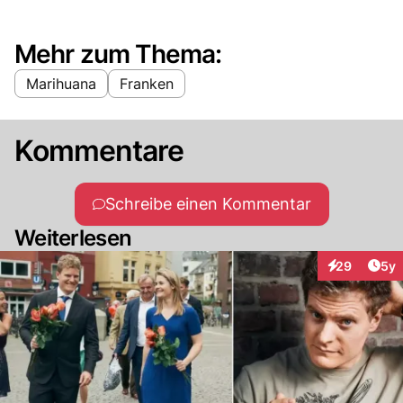
Mehr zum Thema:
Marihuana
Franken
Kommentare
Schreibe einen Kommentar
Weiterlesen
Arti
29
5y
Interaktionen