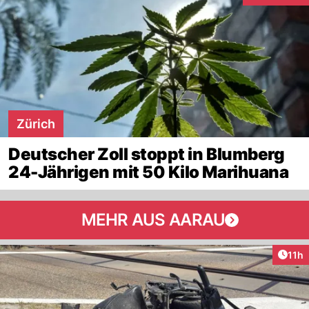
Zürich
Deutscher Zoll stoppt in Blumberg
24-Jährigen mit 50 Kilo Marihuana
MEHR AUS AARAU
Artik
11h