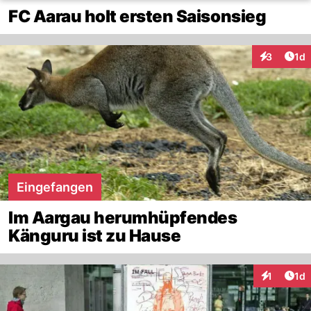
FC Aarau holt ersten Saisonsieg
Art
3
1d
Interaktion
Eingefangen
Im Aargau herumhüpfendes
Känguru ist zu Hause
Art
1
1d
Interaktion