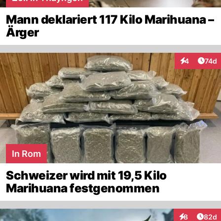
Mann deklariert 117 Kilo Marihuana –
Ärger
Artik
4
74d
Interaktione
In Rom
Schweizer wird mit 19,5 Kilo
Marihuana festgenommen
Artik
8
82d
Interaktionen