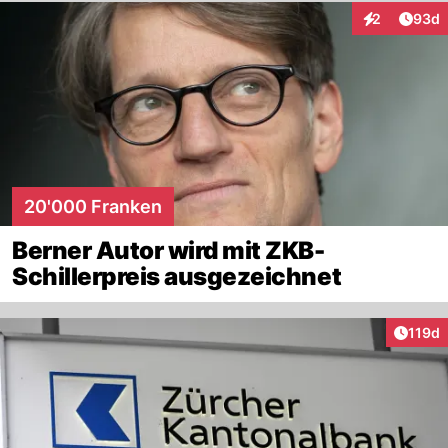
Artik
2
93d
Interaktionen
20'000 Franken
Berner Autor wird mit ZKB-
Schillerpreis ausgezeichnet
Artike
119d