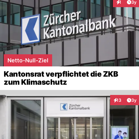
Arti
1
3y
Interaktion
Netto-Null-Ziel
Kantonsrat verpflichtet die ZKB
zum Klimaschutz
Arti
13
3y
Interaktione