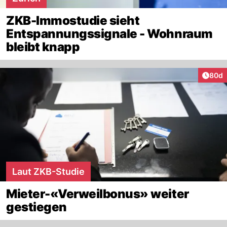
ZKB-Immostudie sieht
Entspannungssignale - Wohnraum
bleibt knapp
Artik
80d
Laut ZKB-Studie
Mieter-«Verweilbonus» weiter
gestiegen