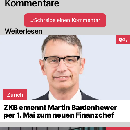
Kommentare
Schreibe einen Kommentar
Weiterlesen
Arti
3y
Zürich
ZKB ernennt Martin Bardenhewer
per 1. Mai zum neuen Finanzchef