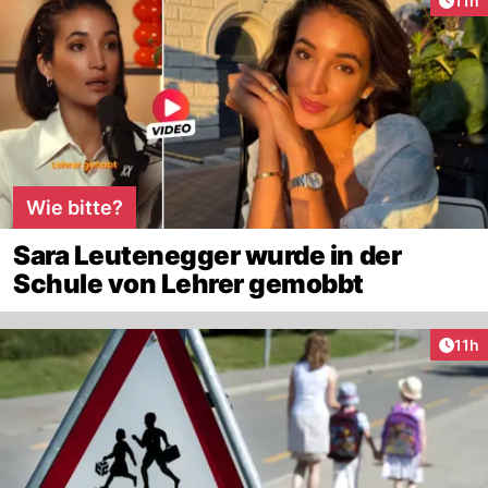
11h
Wie bitte?
Sara Leutenegger wurde in der
Schule von Lehrer gemobbt
Artik
11h