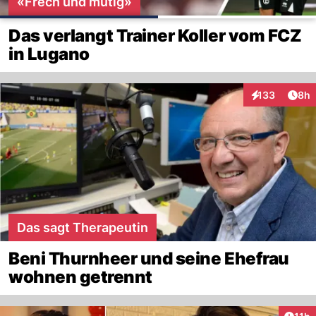
«Frech und mutig»
Das verlangt Trainer Koller vom FCZ
in Lugano
Arti
133
8h
Interaktionen
Das sagt Therapeutin
Beni Thurnheer und seine Ehefrau
wohnen getrennt
Artik