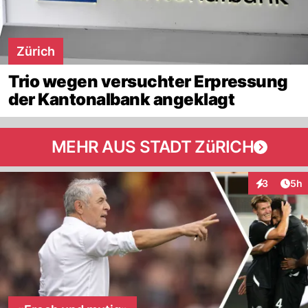
Zürich
Trio wegen versuchter Erpressung
der Kantonalbank angeklagt
MEHR AUS STADT ZüRICH
Arti
3
5h
Interaktion