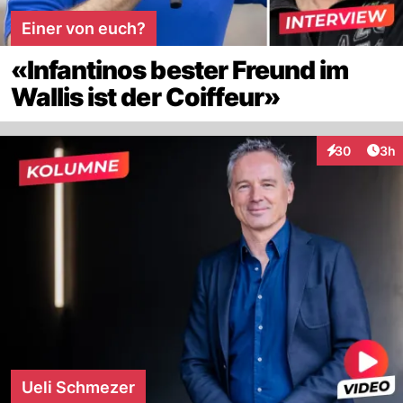
Einer von euch?
«Infantinos bester Freund im
Wallis ist der Coiffeur»
Arti
30
3h
Interaktionen
Ueli Schmezer