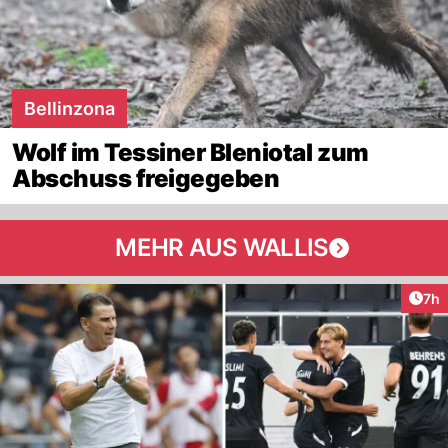
Bellinzona
Wolf im Tessiner Bleniotal zum
Abschuss freigegeben
MEHR AUS WALLIS
Arti
7h