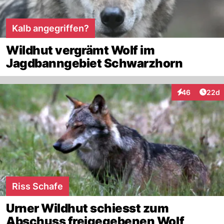
Kalb angegriffen?
Wildhut vergrämt Wolf im
Jagdbanngebiet Schwarzhorn
Artik
46
22d
Interaktionen
Riss Schafe
Urner Wildhut schiesst zum
Abschuss freigegebenen Wolf