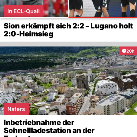
In ECL-Quali
Sion erkämpft sich 2:2 – Lugano holt
2:0-Heimsieg
Artik
20h
Naters
Inbetriebnahme der
Schnellladestation an der