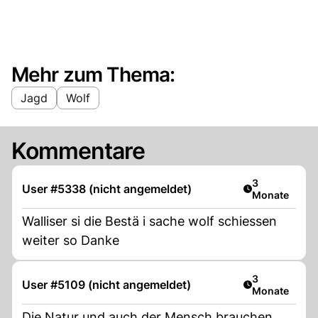
Mehr zum Thema:
Jagd
Wolf
Kommentare
Artikel veröff
3
User #5338 (nicht angemeldet)
Monate
Walliser si die Bestä i sache wolf schiessen
weiter so Danke
Artikel veröff
3
User #5109 (nicht angemeldet)
Monate
Die Natur und auch der Mensch brauchen