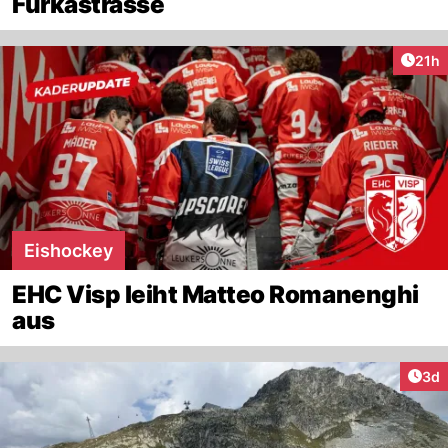
Furkastrasse
Artik
21h
Eishockey
EHC Visp leiht Matteo Romanenghi
aus
Arti
3d