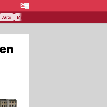
Auto
Matchcenter
Videos
Nau Plus
Lifestyle
ten