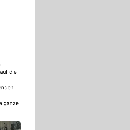
n
auf die
kenden
ie ganze