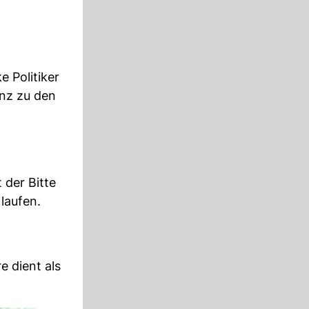
e Politiker
anz zu den
 der Bitte
laufen.
e dient als