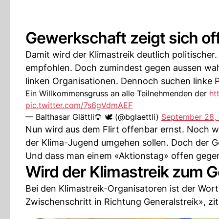
Gewerkschaft zeigt sich of
Damit wird der Klimastreik deutlich politische
empfohlen. Doch zumindest gegen aussen wahrt
linken Organisationen. Dennoch suchen linke P
Ein Willkommensgruss an alle Teilnehmenden der
ht
pic.twitter.com/7s6gVdmAEF
— Balthasar Glättli🌻 🕊 (@bglaettli)
September 28,
Nun wird aus dem Flirt offenbar ernst. Noch wi
der Klima-Jugend umgehen sollen. Doch der Ge
Und dass man einem «Aktionstag» offen gegen
Wird der Klimastreik zum G
Bei den Klimastreik-Organisatoren ist der Wortla
Zwischenschritt in Richtung Generalstreik», zit