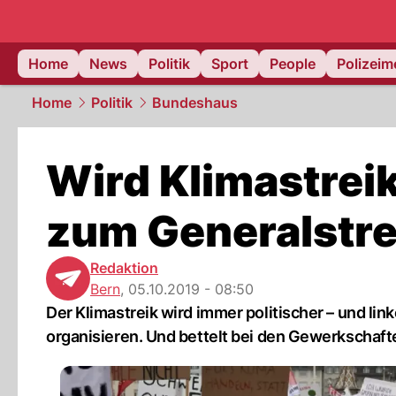
Home
News
Politik
Sport
People
Polizei
Home
Politik
Bundeshaus
Wird Klimastrei
zum Generalstre
Redaktion
Bern
,
05.10.2019 - 08:50
Der Klimastreik wird immer politischer – und lin
organisieren. Und bettelt bei den Gewerkschaft