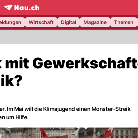
frontpage.
NAU.ch
meldungen
Wirtschaft
Digital
Magazine
Themen
k mit Gewerkschaf
ik?
ker. Im Mai will die Klimajugend einen Monster-Streik
en um Hilfe.